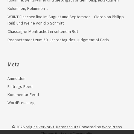
Kolumne: Der Silvaner und die Angst vor dem Unspektakulären
Kolumnen, Kolumnen …
WRINT Flaschen live im August und September – Cidre von Philipp
Reiß und Weine von d.b Schmitt
Chassagne-Montrachet in seltenem Rot
Reenactement zum 50. Jahrestag des Judgment of Paris
Meta
Anmelden
Eintrags-Feed
Kommentar-Feed
WordPress.org
© 2026
originalverkorkt.
Datenschutz
Powered by
WordPress
Theme: Weta von
Elmastudio
.