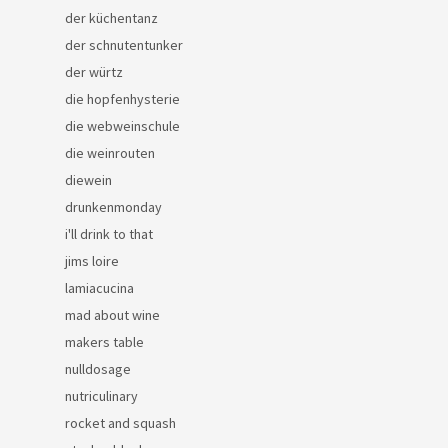
der küchentanz
der schnutentunker
der würtz
die hopfenhysterie
die webweinschule
die weinrouten
diewein
drunkenmonday
i'll drink to that
jims loire
lamiacucina
mad about wine
makers table
nulldosage
nutriculinary
rocket and squash