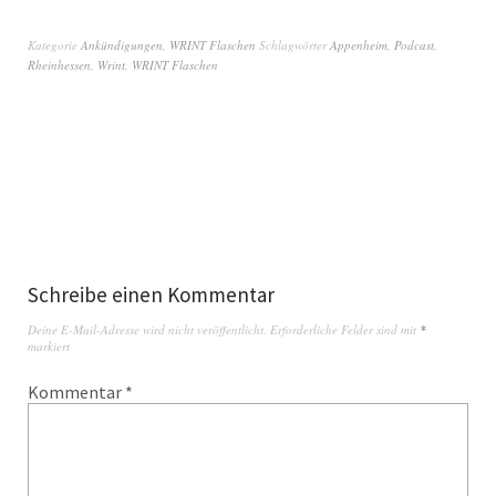
Kategorie
Ankündigungen
,
WRINT Flaschen
Schlagwörter
Appenheim
,
Podcast
,
Rheinhessen
,
Wrint
,
WRINT Flaschen
Schreibe einen Kommentar
Deine E-Mail-Adresse wird nicht veröffentlicht.
Erforderliche Felder sind mit
*
markiert
Kommentar
*