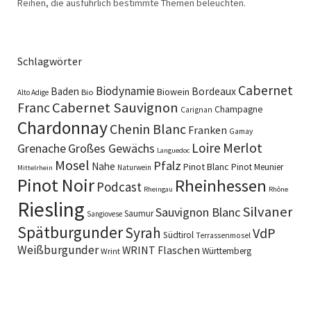
Reihen, die ausführlich bestimmte Themen beleuchten.
Schlagwörter
Cabernet
Biodynamie
Baden
Bordeaux
Biowein
Bio
Alto Adige
Cabernet Sauvignon
Franc
Champagne
Carignan
Chardonnay
Chenin Blanc
Franken
Gamay
Merlot
Loire
Grenache
Großes Gewächs
Languedoc
Mosel
Pfalz
Nahe
Pinot Blanc
Pinot Meunier
Naturwein
Mittelrhein
Pinot Noir
Rheinhessen
Podcast
Rheingau
Rhône
Riesling
Silvaner
Sauvignon Blanc
Saumur
Sangiovese
Spätburgunder
Syrah
VdP
Südtirol
Terrassenmosel
Weißburgunder
WRINT Flaschen
Württemberg
Wrint