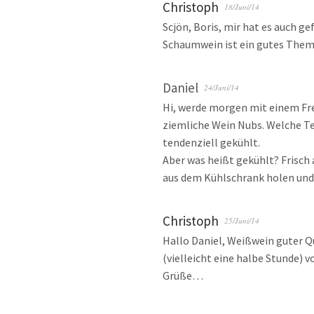
Christoph
18/Juni/14
Scjön, Boris, mir hat es auch ge
Schaumwein ist ein gutes Thema
Daniel
24/Juni/14
Hi, werde morgen mit einem Fre
ziemliche Wein Nubs. Welche Te
tendenziell gekühlt.
Aber was heißt gekühlt? Frisch
aus dem Kühlschrank holen und
Christoph
25/Juni/14
Hallo Daniel, Weißwein guter Qua
(vielleicht eine halbe Stunde) 
Grüße…