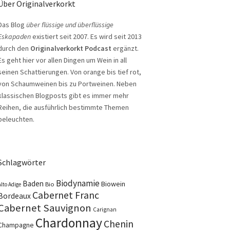
Über Originalverkorkt
Das Blog
über flüssige und überflüssige
Eskapaden
existiert seit 2007. Es wird seit 2013
durch den
Originalverkorkt Podcast
ergänzt.
Es geht hier vor allen Dingen um Wein in all
seinen Schattierungen. Von orange bis tief rot,
von Schaumweinen bis zu Portweinen. Neben
klassischen Blogposts gibt es immer mehr
Reihen, die ausführlich bestimmte Themen
beleuchten.
Schlagwörter
Biodynamie
Baden
Biowein
Bio
Alto Adige
Cabernet Franc
Bordeaux
Cabernet Sauvignon
Carignan
Chardonnay
Chenin
Champagne