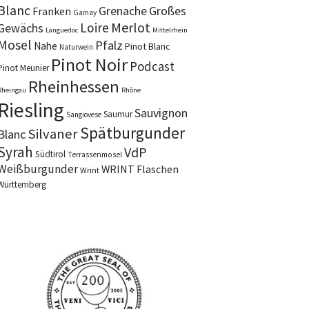
Blanc
Grenache
Großes
Franken
Gamay
Merlot
Loire
Gewächs
Languedoc
Mittelrhein
Mosel
Pfalz
Nahe
Pinot Blanc
Naturwein
Pinot Noir
Podcast
Pinot Meunier
Rheinhessen
Rheingau
Rhône
Riesling
Sauvignon
Saumur
Sangiovese
Spätburgunder
Silvaner
Blanc
Syrah
VdP
Südtirol
Terrassenmosel
Weißburgunder
WRINT Flaschen
Wrint
Württemberg