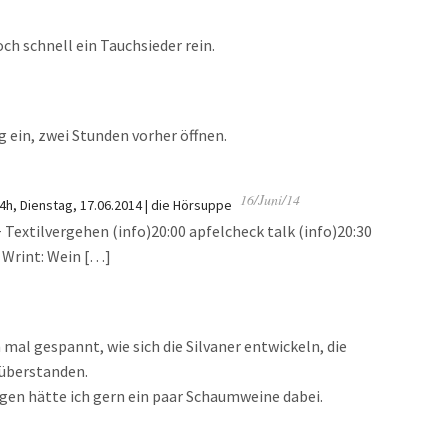
h schnell ein Tauchsieder rein.
ig ein, zwei Stunden vorher öffnen.
16/Juni/14
4h, Dienstag, 17.06.2014 | die Hörsuppe
Textilvergehen (info)20:00 apfelcheck talk (info)20:30
0 Wrint: Wein […]
 mal gespannt, wie sich die Silvaner entwickeln, die
 überstanden.
lgen hätte ich gern ein paar Schaumweine dabei.