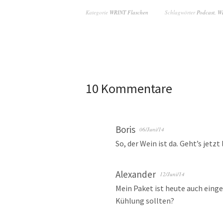
Kategorie
WRINT Flaschen
Schlagwörter
Podcast
,
W
10 Kommentare
Boris
06/Juni/14
So, der Wein ist da. Geht’s jetzt 
Alexander
12/Juni/14
Mein Paket ist heute auch einget
Kühlung sollten?