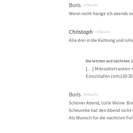
Boris
12/Juni/14
Wenn nicht hänge ich abends noc
Christoph
13/Juni/14
Alle drei in die Kühlung und ruh
Die letzten und nächsten 2
[…] Mikrodilettanten + 
Einschlafen (info)20:3
Boris
18/Juni/14
Schöner Abend, tolle Weine. Bin
Scheurebe hat den Abend nicht
Als Wunsch für die nächsten Fo