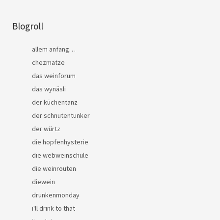
Blogroll
allem anfang…
chezmatze
das weinforum
das wynäsli
der küchentanz
der schnutentunker
der würtz
die hopfenhysterie
die webweinschule
die weinrouten
diewein
drunkenmonday
i'll drink to that