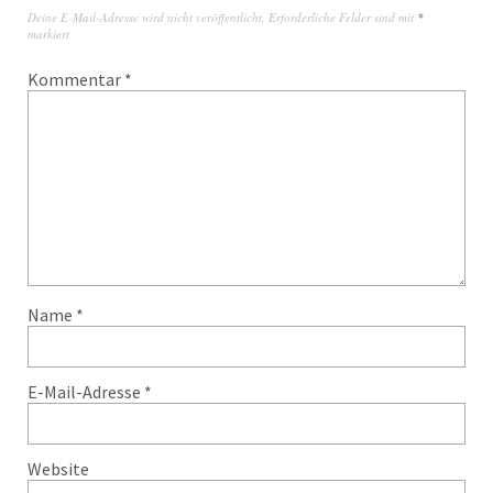
Deine E-Mail-Adresse wird nicht veröffentlicht.
Erforderliche Felder sind mit
*
markiert
Kommentar
*
Name
*
E-Mail-Adresse
*
Website