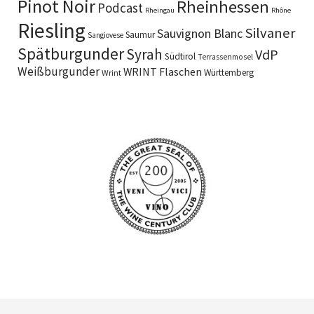
Pinot Noir
Rheinhessen
Podcast
Rheingau
Rhône
Riesling
Silvaner
Sauvignon Blanc
Saumur
Sangiovese
Spätburgunder
Syrah
VdP
Südtirol
Terrassenmosel
Weißburgunder
WRINT Flaschen
Württemberg
Wrint