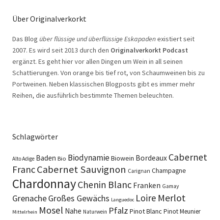
Über Originalverkorkt
Das Blog
über flüssige und überflüssige Eskapaden
existiert seit
2007. Es wird seit 2013 durch den
Originalverkorkt Podcast
ergänzt. Es geht hier vor allen Dingen um Wein in all seinen
Schattierungen. Von orange bis tief rot, von Schaumweinen bis zu
Portweinen. Neben klassischen Blogposts gibt es immer mehr
Reihen, die ausführlich bestimmte Themen beleuchten.
Schlagwörter
Cabernet
Biodynamie
Baden
Bordeaux
Biowein
Bio
Alto Adige
Cabernet Sauvignon
Franc
Champagne
Carignan
Chardonnay
Chenin Blanc
Franken
Gamay
Merlot
Loire
Grenache
Großes Gewächs
Languedoc
Mosel
Pfalz
Nahe
Pinot Blanc
Pinot Meunier
Naturwein
Mittelrhein