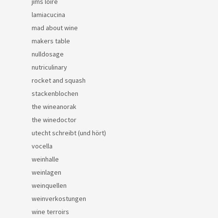
jims loire
lamiacucina
mad about wine
makers table
nulldosage
nutriculinary
rocket and squash
stackenblochen
the wineanorak
the winedoctor
utecht schreibt (und hört)
vocella
weinhalle
weinlagen
weinquellen
weinverkostungen
wine terroirs