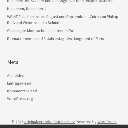
Kolumne: Der Silvaner und die Angst vor dem Unspektakulären
Kolumnen, Kolumnen …
WRINT Flaschen live im August und September – Cidre von Philipp
Reiß und Weine von d.b Schmitt
Chassagne-Montrachet in seltenem Rot
Reenactement zum 50. Jahrestag des Judgment of Paris
Meta
Anmelden
Eintrags-Feed
Kommentar-Feed
WordPress.org
© 2026
originalverkorkt.
Datenschutz
Powered by
WordPress