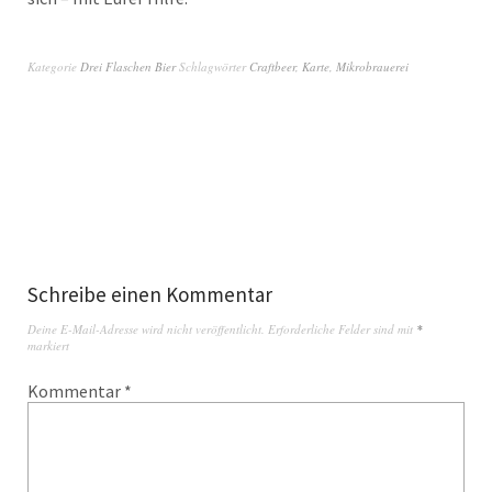
Kategorie
Drei Flaschen Bier
Schlagwörter
Craftbeer
,
Karte
,
Mikrobrauerei
Schreibe einen Kommentar
Deine E-Mail-Adresse wird nicht veröffentlicht.
Erforderliche Felder sind mit
*
markiert
Kommentar
*