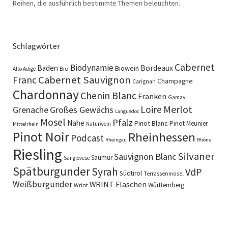
Reihen, die ausführlich bestimmte Themen beleuchten.
Schlagwörter
Cabernet
Biodynamie
Baden
Bordeaux
Biowein
Bio
Alto Adige
Cabernet Sauvignon
Franc
Champagne
Carignan
Chardonnay
Chenin Blanc
Franken
Gamay
Merlot
Loire
Grenache
Großes Gewächs
Languedoc
Mosel
Pfalz
Nahe
Pinot Blanc
Pinot Meunier
Naturwein
Mittelrhein
Pinot Noir
Rheinhessen
Podcast
Rheingau
Rhône
Riesling
Silvaner
Sauvignon Blanc
Saumur
Sangiovese
Spätburgunder
Syrah
VdP
Südtirol
Terrassenmosel
Weißburgunder
WRINT Flaschen
Württemberg
Wrint