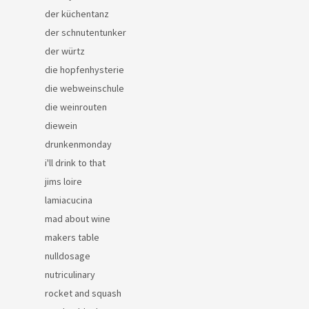
der küchentanz
der schnutentunker
der würtz
die hopfenhysterie
die webweinschule
die weinrouten
diewein
drunkenmonday
i'll drink to that
jims loire
lamiacucina
mad about wine
makers table
nulldosage
nutriculinary
rocket and squash