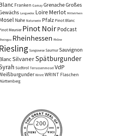
Blanc
Grenache
Großes
Franken
Gamay
Merlot
Loire
Gewächs
Languedoc
Mittelrhein
Mosel
Pfalz
Nahe
Pinot Blanc
Naturwein
Pinot Noir
Podcast
Pinot Meunier
Rheinhessen
Rheingau
Rhône
Riesling
Sauvignon
Saumur
Sangiovese
Spätburgunder
Silvaner
Blanc
Syrah
VdP
Südtirol
Terrassenmosel
Weißburgunder
WRINT Flaschen
Wrint
Württemberg