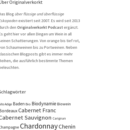
Über Originalverkorkt
Das Blog
über flüssige und überflüssige
Eskapaden
existiert seit 2007. Es wird seit 2013
durch den
Originalverkorkt Podcast
ergänzt.
Es geht hier vor allen Dingen um Wein in all
seinen Schattierungen. Von orange bis tief rot,
von Schaumweinen bis zu Portweinen. Neben
klassischen Blogposts gibt es immer mehr
Reihen, die ausführlich bestimmte Themen
beleuchten.
Schlagwörter
Biodynamie
Baden
Biowein
Bio
Alto Adige
Cabernet Franc
Bordeaux
Cabernet Sauvignon
Carignan
Chardonnay
Chenin
Champagne