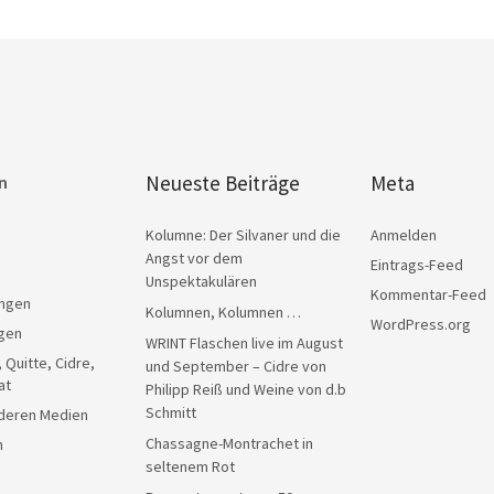
Neueste Beiträge
Meta
n
Kolumne: Der Silvaner und die
Anmelden
Angst vor dem
Eintrags-Feed
Unspektakulären
Kommentar-Feed
ngen
Kolumnen, Kolumnen …
WordPress.org
gen
WRINT Flaschen live im August
, Quitte, Cidre,
und September – Cidre von
at
Philipp Reiß und Weine von d.b
Schmitt
anderen Medien
Chassagne-Montrachet in
n
seltenem Rot