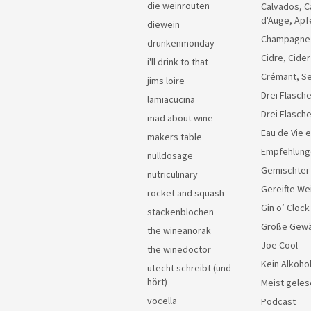
die weinrouten
Calvados, C
d'Auge, Apf
diewein
Champagne
drunkenmonday
Cidre, Cider
i'll drink to that
Crémant, Se
jims loire
Drei Flasche
lamiacucina
Drei Flasch
mad about wine
Eau de Vie 
makers table
Empfehlung
nulldosage
Gemischter
nutriculinary
Gereifte We
rocket and squash
Gin o’ Clock
stackenblochen
Große Gew
the wineanorak
Joe Cool
the winedoctor
Kein Alkoho
utecht schreibt (und
hört)
Meist geles
vocella
Podcast