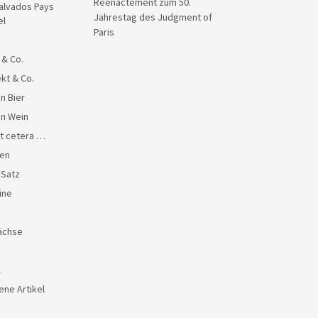
Reenactement zum 50.
alvados Pays
Jahrestag des Judgment of
el
Paris
 & Co.
kt & Co.
n Bier
en Wein
et cetera …
en
 Satz
ine
ächse
l
ene Artikel