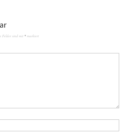
ar
e Felder sind mit
*
markiert