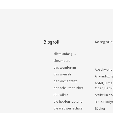
Blogroll
Kategorie
allem anfang…
chezmatze
das weinforum
Abschweifu
das wynäsli
Ankündigun
der küchentanz
Apfel, Birne
der schnutentunker
Cider, Pet N
der würtz
Artikel in 
die hopfenhysterie
Bio & Biody
die webweinschule
Bücher