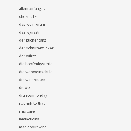
allem anfang…
chezmatze
das weinforum
das wynäsli
der küchentanz
der schnutentunker
der würtz
die hopfenhysterie
die webweinschule
die weinrouten
diewein
drunkenmonday
i'll drink to that
jims loire
lamiacucina
mad about wine