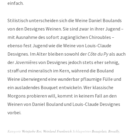
einfach.
Stilistisch unterscheiden sich die Weine Daniel Boulands
von den Desvignes Weinen. Sie sind zwar in ihrer Jugend –
mit Ausnahme des sofort zugänglichen Chiroubles –
ebenso fest Jugend wie die Weine von Louis-Claude
Desvignes. Im Alter bleiben sowohl der
Côte du Py
als auch
der
Javernières
von Desvignes jedoch stets eher sehnig,
straff und mineralisch im Kern, während die Bouland
Weine überwiegend eine wunderbar pflaumige Fülle und
ein ausladendes Bouquet entwickeln. Wer klassische
Morgons probieren will, kommt in keinem Fall an den
Weinen von Daniel Bouland und Louis-Claude Desvignes
vorbei.
Kategorie
Weinfarbe Rot
,
Weinland Frankreich
Schlagwörter
Beaujolais
,
Brouilly
,