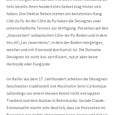
teils bereits ihren hundertsten Geburtstag hinter sich
haben. Drei Hektar Reben stehen am berühmten Hang
Côte du Py
. An der Côte du Py haben die Desvignes zwei
unterschiedliche Terroirs zur Verfügung. Parzellen auf den
„klassischen“ vulkanischen Côte-du-Py-Böden und in dem
lieu-dit
„Les Javernières“, in dem der Boden mergeliger,
weicher und mit Eisenoxid durchsetzt ist. Die Domaine
Desvignes ist nicht bio-zertifiziert, nutzt aber keine
Herbizide oder Fungizide.
Im Keller aus dem 17. Jahrhundert arbeiten die Desvignes-
Geschwister traditionell mit
Macèration Semi-Carbonique
(allerdings nur einem kleinen Anteil nicht entrappter
Trauben) und dem Ausbau in Betontanks. Gerade Claude-
Emmanuelle macht sehr deutlich, dass sie Holznoten im
Beaujolais gar nichts abgewinnen kann. Insgesamt hat sie