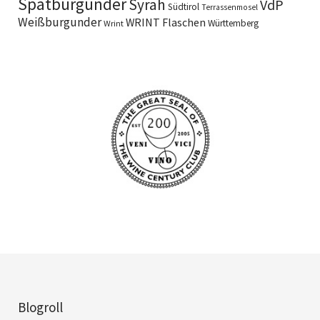
Spätburgunder
Syrah
VdP
Südtirol
Terrassenmosel
Weißburgunder
WRINT Flaschen
Württemberg
Wrint
Blogroll