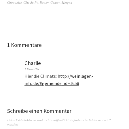
Chiroubles
,
Côte du Py
,
Douby
,
Gamay
,
Morgon
1 Kommentare
Charlie
13/Jan./16
Hier die Climats:
http://weinlagen-
info.de/#gemeinde_id=1658
Schreibe einen Kommentar
Deine E-Mail-Adresse wird nicht veröffentlicht.
Erforderliche Felder sind mit
*
markiert