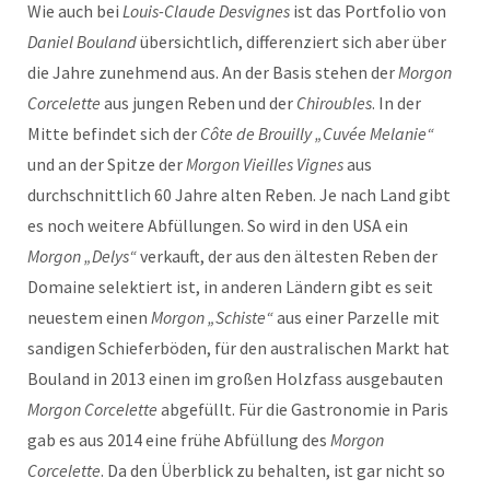
Wie auch bei
Louis-Claude Desvignes
ist das Portfolio von
Daniel Bouland
übersichtlich, differenziert sich aber über
die Jahre zunehmend aus. An der Basis stehen der
Morgon
Corcelette
aus jungen Reben und der
Chiroubles
. In der
Mitte befindet sich der
Côte de Brouilly „Cuvée Melanie“
und an der Spitze der
Morgon Vieilles Vignes
aus
durchschnittlich 60 Jahre alten Reben. Je nach Land gibt
es noch weitere Abfüllungen. So wird in den USA ein
Morgon „Delys“
verkauft, der aus den ältesten Reben der
Domaine selektiert ist, in anderen Ländern gibt es seit
neuestem einen
Morgon „Schiste“
aus einer Parzelle mit
sandigen Schieferböden, für den australischen Markt hat
Bouland in 2013 einen im großen Holzfass ausgebauten
Morgon Corcelette
abgefüllt. Für die Gastronomie in Paris
gab es aus 2014 eine frühe Abfüllung des
Morgon
Corcelette
. Da den Überblick zu behalten, ist gar nicht so