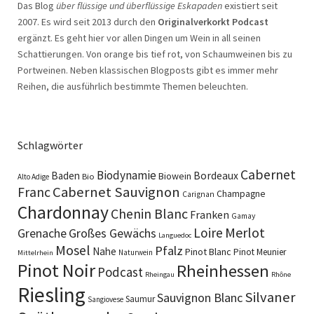
Das Blog
über flüssige und überflüssige Eskapaden
existiert seit
2007. Es wird seit 2013 durch den
Originalverkorkt Podcast
ergänzt. Es geht hier vor allen Dingen um Wein in all seinen
Schattierungen. Von orange bis tief rot, von Schaumweinen bis zu
Portweinen. Neben klassischen Blogposts gibt es immer mehr
Reihen, die ausführlich bestimmte Themen beleuchten.
Schlagwörter
Cabernet
Biodynamie
Baden
Bordeaux
Biowein
Bio
Alto Adige
Cabernet Sauvignon
Franc
Champagne
Carignan
Chardonnay
Chenin Blanc
Franken
Gamay
Merlot
Loire
Grenache
Großes Gewächs
Languedoc
Mosel
Pfalz
Nahe
Pinot Blanc
Pinot Meunier
Naturwein
Mittelrhein
Pinot Noir
Rheinhessen
Podcast
Rheingau
Rhône
Riesling
Silvaner
Sauvignon Blanc
Saumur
Sangiovese