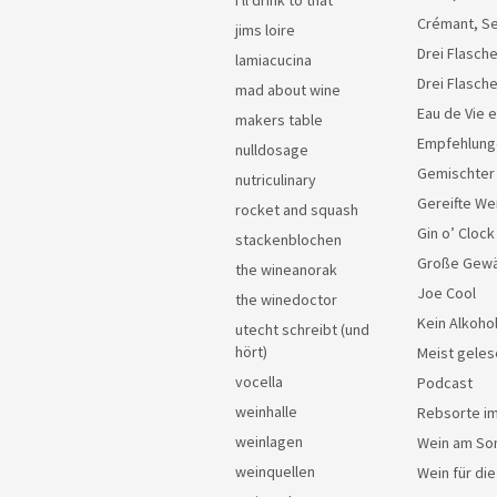
i'll drink to that
Crémant, Se
jims loire
Drei Flasche
lamiacucina
Drei Flasch
mad about wine
Eau de Vie 
makers table
Empfehlung
nulldosage
Gemischter
nutriculinary
Gereifte We
rocket and squash
Gin o’ Clock
stackenblochen
Große Gew
the wineanorak
Joe Cool
the winedoctor
Kein Alkoho
utecht schreibt (und
hört)
Meist geles
vocella
Podcast
weinhalle
Rebsorte im
weinlagen
Wein am So
weinquellen
Wein für di