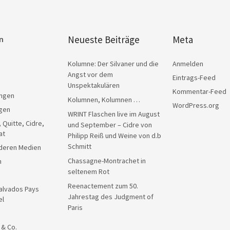
Neueste Beiträge
Meta
n
Kolumne: Der Silvaner und die
Anmelden
Angst vor dem
Eintrags-Feed
Unspektakulären
Kommentar-Feed
ngen
Kolumnen, Kolumnen …
WordPress.org
gen
WRINT Flaschen live im August
, Quitte, Cidre,
und September – Cidre von
at
Philipp Reiß und Weine von d.b
Schmitt
anderen Medien
Chassagne-Montrachet in
n
seltenem Rot
Reenactement zum 50.
alvados Pays
Jahrestag des Judgment of
el
Paris
 & Co.