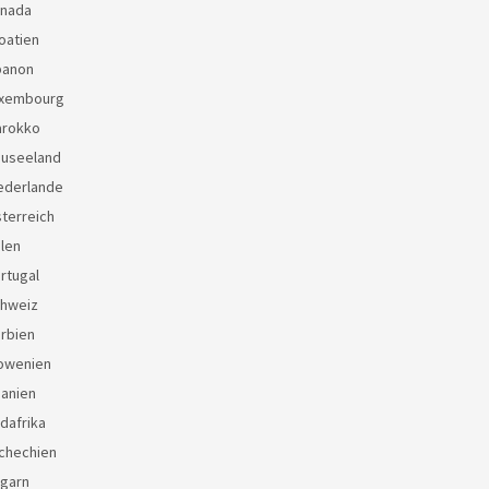
anada
oatien
banon
uxembourg
arokko
euseeland
ederlande
terreich
len
rtugal
chweiz
rbien
lowenien
panien
dafrika
chechien
ngarn