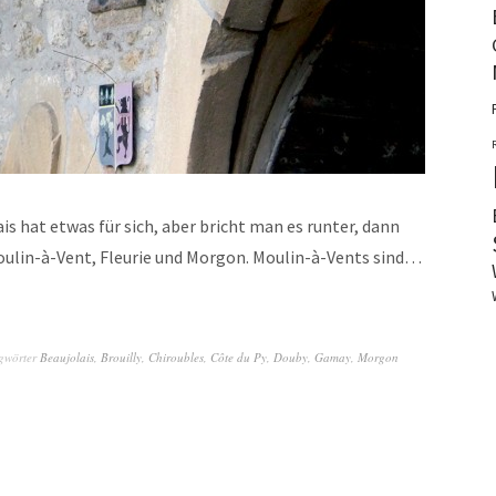
is hat etwas für sich, aber bricht man es runter, dann
 Moulin-à-Vent, Fleurie und Morgon. Moulin-à-Vents sind…
gwörter
Beaujolais
,
Brouilly
,
Chiroubles
,
Côte du Py
,
Douby
,
Gamay
,
Morgon