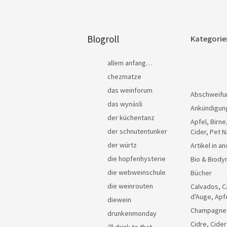
Blogroll
Kategorie
allem anfang…
chezmatze
das weinforum
Abschweifu
das wynäsli
Ankündigun
der küchentanz
Apfel, Birne
der schnutentunker
Cider, Pet N
der würtz
Artikel in 
die hopfenhysterie
Bio & Biody
die webweinschule
Bücher
die weinrouten
Calvados, C
d'Auge, Apf
diewein
Champagne
drunkenmonday
Cidre, Cider