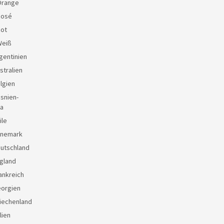
Orange
Rosé
Rot
Weiß
gentinien
stralien
lgien
snien-
a
ile
änemark
eutschland
gland
ankreich
eorgien
iechenland
lien