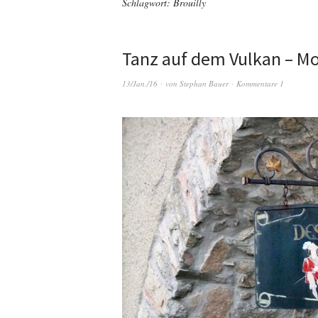
Schlagwort:
Brouilly
Tanz auf dem Vulkan – M
13/Jan./16
von
Stephan Bauer
Kommentare 1