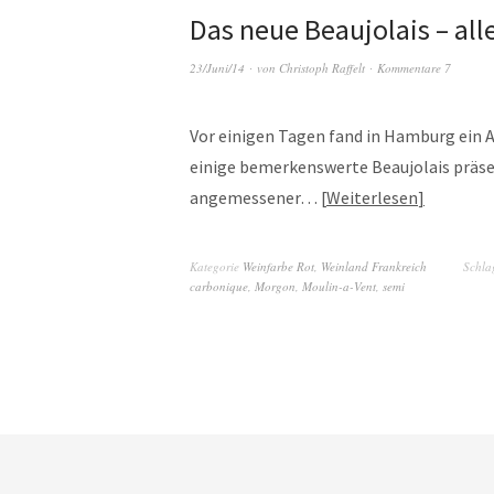
Das neue Beaujolais – all
23/Juni/14
von
Christoph Raffelt
Kommentare 7
Vor einigen Tagen fand in Hamburg ein 
einige bemerkenswerte Beaujolais präse
angemessener…
Weiterlesen
Kategorie
Weinfarbe Rot
,
Weinland Frankreich
Schla
carbonique
,
Morgon
,
Moulin-a-Vent
,
semi