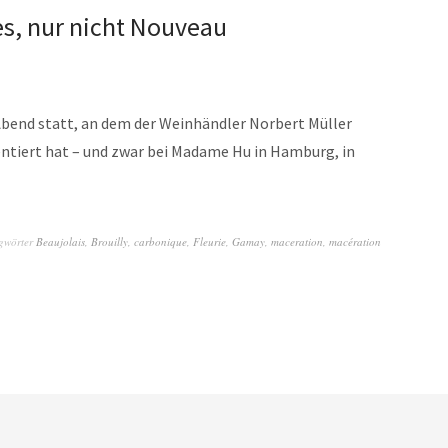
es, nur nicht Nouveau
Abend statt, an dem der Weinhändler Norbert Müller
ntiert hat – und zwar bei Madame Hu in Hamburg, in
gwörter
Beaujolais
,
Brouilly
,
carbonique
,
Fleurie
,
Gamay
,
maceration
,
macération