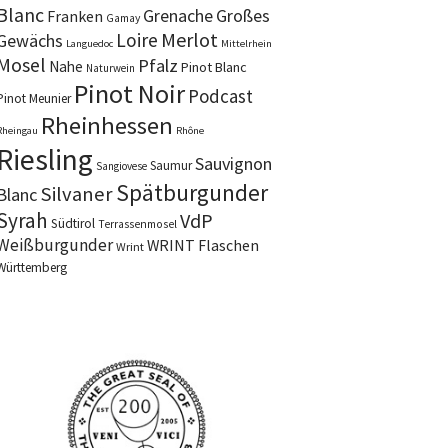
Blanc
Grenache
Großes
Franken
Gamay
Merlot
Loire
Gewächs
Languedoc
Mittelrhein
Mosel
Pfalz
Nahe
Pinot Blanc
Naturwein
Pinot Noir
Podcast
Pinot Meunier
Rheinhessen
Rheingau
Rhône
Riesling
Sauvignon
Saumur
Sangiovese
Spätburgunder
Silvaner
Blanc
Syrah
VdP
Südtirol
Terrassenmosel
Weißburgunder
WRINT Flaschen
Wrint
Württemberg