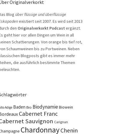
Über Originalverkorkt
Das Blog
über flüssige und überflüssige
Eskapaden
existiert seit 2007. Es wird seit 2013
durch den
Originalverkorkt Podcast
ergänzt.
Es geht hier vor allen Dingen um Wein in all
seinen Schattierungen. Von orange bis tief rot,
von Schaumweinen bis zu Portweinen. Neben
klassischen Blogposts gibt es immer mehr
Reihen, die ausführlich bestimmte Themen
beleuchten.
Schlagwörter
Biodynamie
Baden
Biowein
Bio
Alto Adige
Cabernet Franc
Bordeaux
Cabernet Sauvignon
Carignan
Chardonnay
Chenin
Champagne