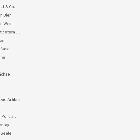
kt & Co.
n Bier
en Wein
et cetera …
en
 Satz
ine
ächse
l
ene Artikel
 Portrait
nntag
e Seele