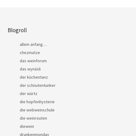
Blogroll
allem anfang…
chezmatze
das weinforum
das wynäsli
der küchentanz
der schnutentunker
der würtz
die hopfenhysterie
die webweinschule
die weinrouten
diewein
drunkenmonday