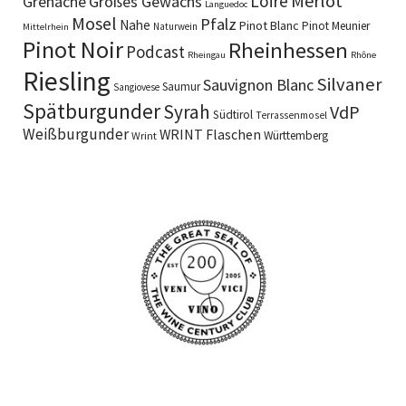
Merlot
Loire
Grenache
Großes Gewächs
Languedoc
Mosel
Pfalz
Nahe
Pinot Blanc
Pinot Meunier
Naturwein
Mittelrhein
Pinot Noir
Rheinhessen
Podcast
Rheingau
Rhône
Riesling
Silvaner
Sauvignon Blanc
Saumur
Sangiovese
Spätburgunder
Syrah
VdP
Südtirol
Terrassenmosel
Weißburgunder
WRINT Flaschen
Württemberg
Wrint