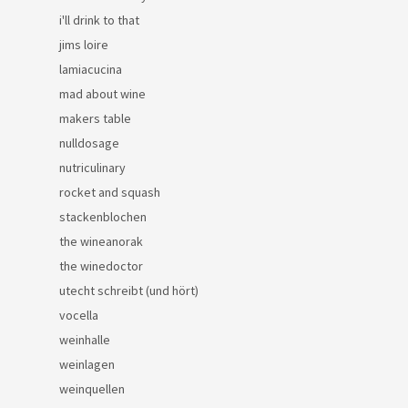
i'll drink to that
jims loire
lamiacucina
mad about wine
makers table
nulldosage
nutriculinary
rocket and squash
stackenblochen
the wineanorak
the winedoctor
utecht schreibt (und hört)
vocella
weinhalle
weinlagen
weinquellen