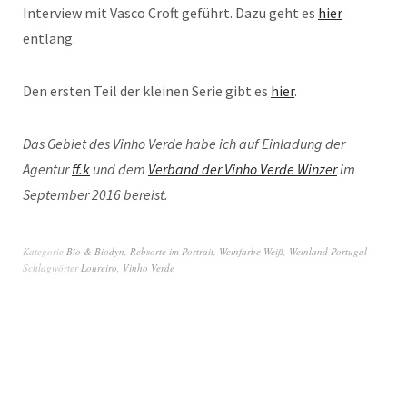
Interview mit Vasco Croft geführt. Dazu geht es
hier
entlang.
Den ersten Teil der kleinen Serie gibt es
hier
.
Das Gebiet des Vinho Verde habe ich auf Einladung der
Agentur
ff.k
und dem
Verband der Vinho Verde Winzer
im
September 2016 bereist.
Kategorie
Bio & Biodyn
,
Rebsorte im Portrait
,
Weinfarbe Weiß
,
Weinland Portugal
Schlagwörter
Loureiro
,
Vinho Verde