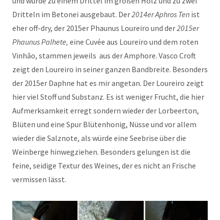
und wurde zu einem Drittel im großen Holz und zu zwei
Dritteln im Betonei ausgebaut. Der
2014er Aphros Ten
ist
eher off-dry, der 2015er Phaunus Loureiro und der
2015er
Phaunus Palhete,
eine Cuvée aus Loureiro und dem roten
Vinhão, stammen jeweils aus der Amphore. Vasco Croft
zeigt den Loureiro in seiner ganzen Bandbreite. Besonders
der 2015er Daphne hat es mir angetan. Der Loureiro zeigt
hier viel Stoff und Substanz. Es ist weniger Frucht, die hier
Aufmerksamkeit erregt sondern wieder der Lorbeerton,
Blüten und eine Spur Blütenhonig, Nüsse und vor allem
wieder die Salznote, als würde eine Seebrise über die
Weinberge hinwegziehen. Besonders gelungen ist die
feine, seidige Textur des Weines, der es nicht an Frische
vermissen lässt.