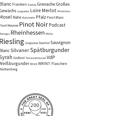
Blanc
Grenache
Großes
Franken
Gamay
Merlot
Loire
Gewächs
Languedoc
Mittelrhein
Mosel
Pfalz
Nahe
Pinot Blanc
Naturwein
Pinot Noir
Podcast
Pinot Meunier
Rheinhessen
Rheingau
Rhône
Riesling
Sauvignon
Saumur
Sangiovese
Spätburgunder
Silvaner
Blanc
Syrah
VdP
Südtirol
Terrassenmosel
Weißburgunder
WRINT Flaschen
Wrint
Württemberg