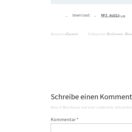
Download:
MP3 Audio
9 MB
Kategorie
Allgemein
Schlagwörter
Biodynamie
,
Blan
Schreibe einen Komment
Deine E-Mail-Adresse wird nicht veröffentlicht.
Erforderlich
Kommentar
*