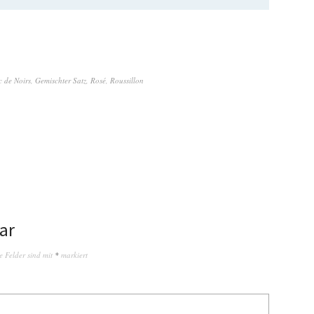
c de Noirs
,
Gemischter Satz
,
Rosé
,
Roussillon
ar
e Felder sind mit
*
markiert