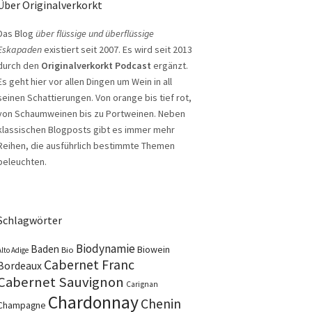
Über Originalverkorkt
Das Blog
über flüssige und überflüssige
Eskapaden
existiert seit 2007. Es wird seit 2013
durch den
Originalverkorkt Podcast
ergänzt.
Es geht hier vor allen Dingen um Wein in all
seinen Schattierungen. Von orange bis tief rot,
von Schaumweinen bis zu Portweinen. Neben
klassischen Blogposts gibt es immer mehr
Reihen, die ausführlich bestimmte Themen
beleuchten.
Schlagwörter
Biodynamie
Baden
Biowein
Bio
Alto Adige
Cabernet Franc
Bordeaux
Cabernet Sauvignon
Carignan
Chardonnay
Chenin
Champagne