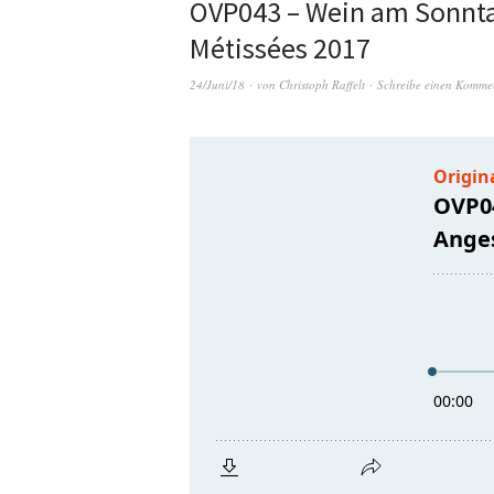
OVP043 – Wein am Sonntag
Métissées 2017
24/Juni/18
von
Christoph Raffelt
Schreibe einen Komme