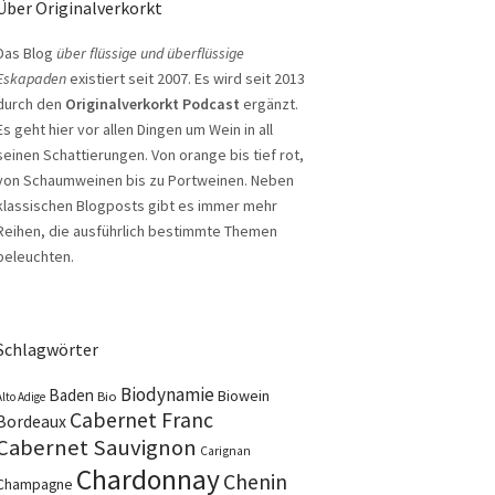
Über Originalverkorkt
Das Blog
über flüssige und überflüssige
Eskapaden
existiert seit 2007. Es wird seit 2013
durch den
Originalverkorkt Podcast
ergänzt.
Es geht hier vor allen Dingen um Wein in all
seinen Schattierungen. Von orange bis tief rot,
von Schaumweinen bis zu Portweinen. Neben
klassischen Blogposts gibt es immer mehr
Reihen, die ausführlich bestimmte Themen
beleuchten.
Schlagwörter
Biodynamie
Baden
Biowein
Bio
Alto Adige
Cabernet Franc
Bordeaux
Cabernet Sauvignon
Carignan
Chardonnay
Chenin
Champagne