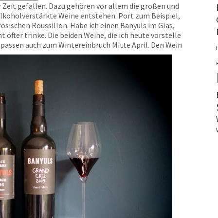
Zeit gefallen. Dazu gehören vor allem die großen und
 alkoholverstärkte Weine entstehen. Port zum Beispiel,
ösischen Roussillon. Habe ich einen Banyuls im Glas,
 öfter trinke. Die beiden Weine, die ich heute vorstelle
 passen auch zum Wintereinbruch Mitte April.
Den Wein