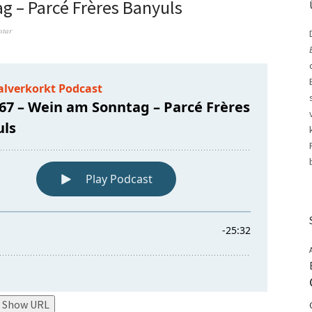
 – Parcé Frères Banyuls
ntar
Show URL