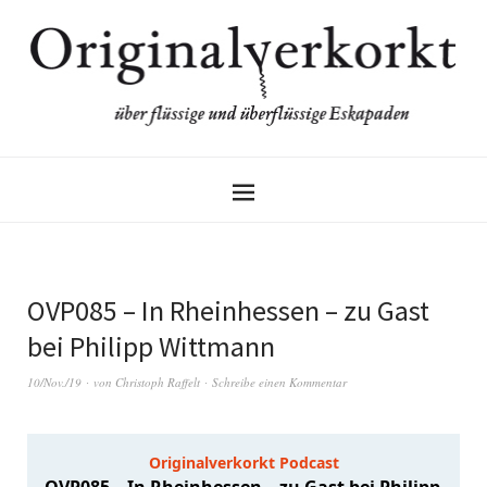
OVP085 – In Rheinhessen – zu Gast
bei Philipp Wittmann
10/Nov./19
von
Christoph Raffelt
Schreibe einen Kommentar