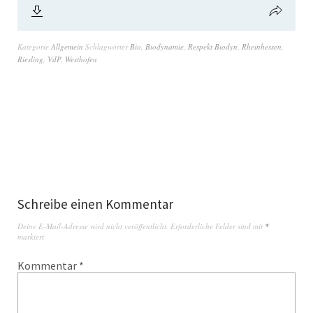
Kategorie
Allgemein
Schlagwörter
Bio
,
Biodynamie
,
Respekt Biodyn
,
Rheinhessen
,
Riesling
,
VdP
,
Westhofen
Schreibe einen Kommentar
Deine E-Mail-Adresse wird nicht veröffentlicht.
Erforderliche Felder sind mit
*
markiert
Kommentar
*