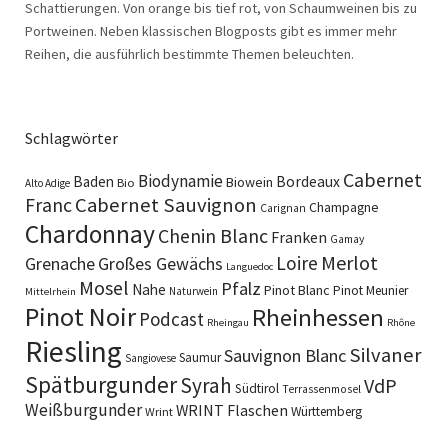
Schattierungen. Von orange bis tief rot, von Schaumweinen bis zu
Portweinen. Neben klassischen Blogposts gibt es immer mehr
Reihen, die ausführlich bestimmte Themen beleuchten.
Schlagwörter
Cabernet
Biodynamie
Baden
Bordeaux
Biowein
Bio
Alto Adige
Cabernet Sauvignon
Franc
Champagne
Carignan
Chardonnay
Chenin Blanc
Franken
Gamay
Merlot
Loire
Grenache
Großes Gewächs
Languedoc
Mosel
Pfalz
Nahe
Pinot Blanc
Pinot Meunier
Naturwein
Mittelrhein
Pinot Noir
Rheinhessen
Podcast
Rheingau
Rhône
Riesling
Silvaner
Sauvignon Blanc
Saumur
Sangiovese
Spätburgunder
Syrah
VdP
Südtirol
Terrassenmosel
Weißburgunder
WRINT Flaschen
Württemberg
Wrint