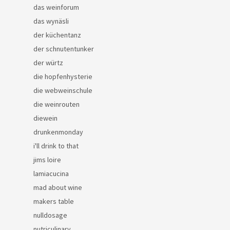
das weinforum
das wynäsli
der küchentanz
der schnutentunker
der würtz
die hopfenhysterie
die webweinschule
die weinrouten
diewein
drunkenmonday
i'll drink to that
jims loire
lamiacucina
mad about wine
makers table
nulldosage
nutriculinary