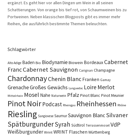
ergänzt. Es geht hier vor allen Dingen um Wein in all seinen
Schattierungen. Von orange bis tief rot, von Schaumweinen bis zu
Portweinen. Neben klassischen Blogposts gibt es immer mehr
Reihen, die ausführlich bestimmte Themen beleuchten.
Schlagwörter
Cabernet
Biodynamie
Baden
Bordeaux
Biowein
Bio
Alto Adige
Cabernet Sauvignon
Franc
Champagne
Carignan
Chardonnay
Chenin Blanc
Franken
Gamay
Merlot
Loire
Grenache
Großes Gewächs
Languedoc
Mosel
Pfalz
Nahe
Pinot Blanc
Pinot Meunier
Naturwein
Mittelrhein
Pinot Noir
Rheinhessen
Podcast
Rheingau
Rhône
Riesling
Silvaner
Sauvignon Blanc
Saumur
Sangiovese
Spätburgunder
Syrah
VdP
Südtirol
Terrassenmosel
Weißburgunder
WRINT Flaschen
Württemberg
Wrint