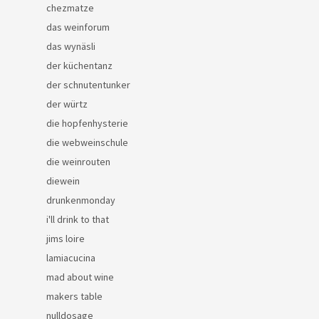
chezmatze
das weinforum
das wynäsli
der küchentanz
der schnutentunker
der würtz
die hopfenhysterie
die webweinschule
die weinrouten
diewein
drunkenmonday
i'll drink to that
jims loire
lamiacucina
mad about wine
makers table
nulldosage