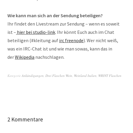
Wie kann man sich an der Sendung beteiligen?
Ihr fin­det den Livestream zur Sen­dung – wenn es soweit
ist –
hier bei studio-link
. Ihr könnt Euch auch im Chat
beteili­gen (#klei­tung auf
irc freenode
). Wer nicht weiß,
was ein IRC-Chat ist und wie man sowas, kann das in
der
Wiki­pe­dia
nach­schla­gen.
Kategorie
Ankündigungen
,
Drei Flaschen Wein
,
Weinland Italien
,
WRINT Flaschen
2 Kommentare