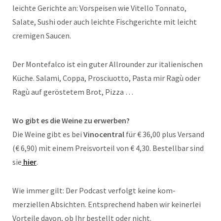
leichte Gerichte an: Vorspeisen wie Vitello Tonnato,
Salate, Sushi oder auch leichte Fischgerichte mit leicht
cremigen Saucen.
Der Montefalco ist ein guter Allrounder zur italienischen
Küche. Salami, Coppa, Prosciuotto, Pasta mir Ragù oder
Ragù auf geröstetem Brot, Pizza …
Wo gibt es die Weine zu erwerben?
Die Weine gibt es bei
Vinocentral
für € 36,00 plus Versand
(€ 6,90) mit einem Preisvorteil von € 4,30. Bestellbar sind
sie
hier
.
Wie immer gilt: Der Pod­cast ver­folgt kei­ne kom­
merziellen Absich­ten. Ent­spre­chend haben wir kein­er­lei
Vor­tei­le davon, ob Ihr bestellt oder nicht.