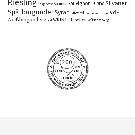
Riesling
Silvaner
Sauvignon Blanc
Saumur
Sangiovese
Spätburgunder
Syrah
VdP
Südtirol
Terrassenmosel
Weißburgunder
WRINT Flaschen
Württemberg
Wrint