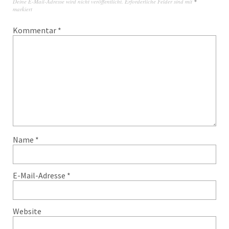
Deine E-Mail-Adresse wird nicht veröffentlicht.
Erforderliche Felder sind mit
*
markiert
Kommentar
*
Name
*
E-Mail-Adresse
*
Website