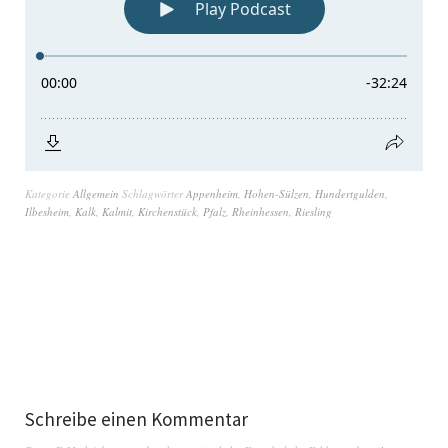
Kategorie
Allgemein
Schlagwörter
Appenheim
,
Hohen-Sülzen
,
Hundertgulden
,
Ilbesheim
,
Kalk
,
Kalmit
,
Kirchenstück
,
Pfalz
,
Rheinhessen
,
Riesling
Schreibe einen Kommentar