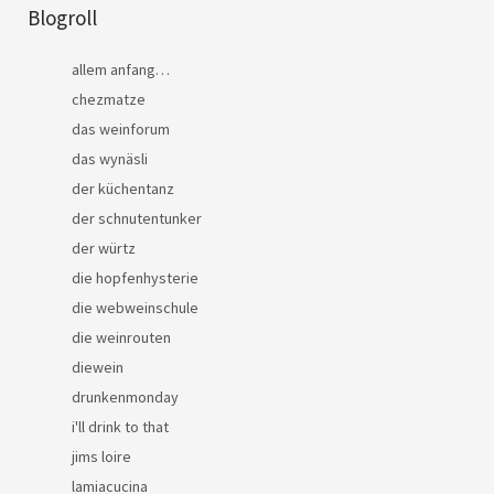
Blogroll
allem anfang…
chezmatze
das weinforum
das wynäsli
der küchentanz
der schnutentunker
der würtz
die hopfenhysterie
die webweinschule
die weinrouten
diewein
drunkenmonday
i'll drink to that
jims loire
lamiacucina