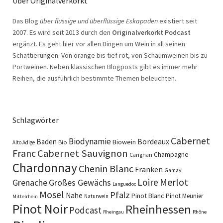
Über Originalverkorkt
Das Blog
über flüssige und überflüssige Eskapaden
existiert seit
2007. Es wird seit 2013 durch den
Originalverkorkt Podcast
ergänzt. Es geht hier vor allen Dingen um Wein in all seinen
Schattierungen. Von orange bis tief rot, von Schaumweinen bis zu
Portweinen. Neben klassischen Blogposts gibt es immer mehr
Reihen, die ausführlich bestimmte Themen beleuchten.
Schlagwörter
Cabernet
Biodynamie
Baden
Bordeaux
Biowein
Bio
Alto Adige
Cabernet Sauvignon
Franc
Champagne
Carignan
Chardonnay
Chenin Blanc
Franken
Gamay
Merlot
Loire
Grenache
Großes Gewächs
Languedoc
Mosel
Pfalz
Nahe
Pinot Blanc
Pinot Meunier
Naturwein
Mittelrhein
Pinot Noir
Rheinhessen
Podcast
Rheingau
Rhône