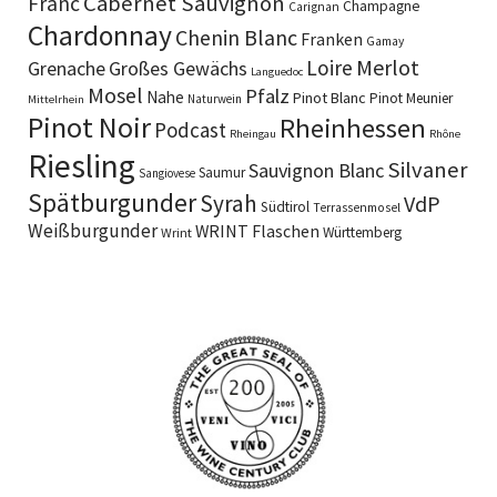
Cabernet Sauvignon
Franc
Champagne
Carignan
Chardonnay
Chenin Blanc
Franken
Gamay
Merlot
Loire
Grenache
Großes Gewächs
Languedoc
Mosel
Pfalz
Nahe
Pinot Blanc
Pinot Meunier
Naturwein
Mittelrhein
Pinot Noir
Rheinhessen
Podcast
Rheingau
Rhône
Riesling
Silvaner
Sauvignon Blanc
Saumur
Sangiovese
Spätburgunder
Syrah
VdP
Südtirol
Terrassenmosel
Weißburgunder
WRINT Flaschen
Württemberg
Wrint