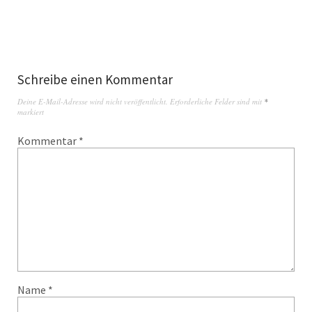
Schreibe einen Kommentar
Deine E-Mail-Adresse wird nicht veröffentlicht.
Erforderliche Felder sind mit
*
markiert
Kommentar
*
Name
*