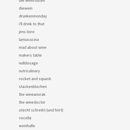
die weinrouten
diewein
drunkenmonday
i'll drink to that
jims loire
lamiacucina
mad about wine
makers table
nulldosage
nutriculinary
rocket and squash
stackenblochen
the wineanorak
the winedoctor
utecht schreibt (und hört)
vocella
weinhalle