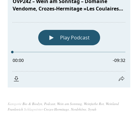
Kategorie
Bio & Biodyn
,
Podcast
,
Wein am Sonntag
,
Weinfarbe Rot
,
Weinland
Frankreich
Schlagwörter
Crozes-Hermitage
,
Nordrhône
,
Syrah