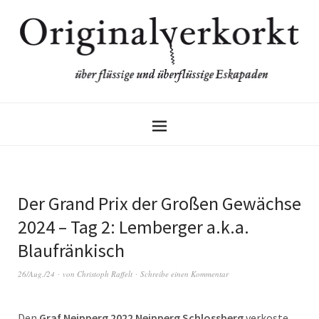
Der Grand Prix der Großen Gewächse
2024 – Tag 2: Lemberger a.k.a.
Blaufränkisch
26/Aug./24
von
Christoph Raffelt
Schreibe einen Kommentar
Den
Graf Neipperg 2022 Neipperg Schlossberg
verkoste