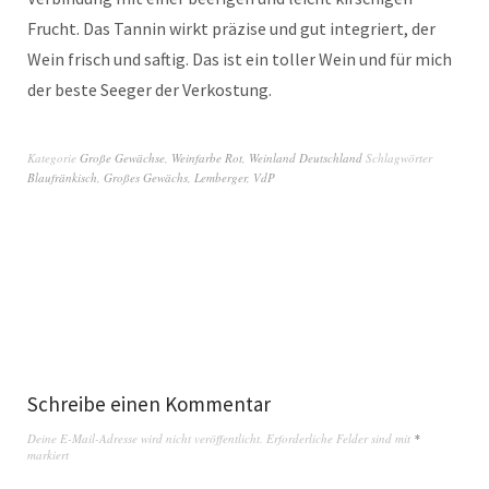
Frucht. Das Tannin wirkt präzise und gut integriert, der
Wein frisch und saftig. Das ist ein toller Wein und für mich
der beste Seeger der Verkostung.
Kategorie
Große Gewächse
,
Weinfarbe Rot
,
Weinland Deutschland
Schlagwörter
Blaufränkisch
,
Großes Gewächs
,
Lemberger
,
VdP
Schreibe einen Kommentar
Deine E-Mail-Adresse wird nicht veröffentlicht.
Erforderliche Felder sind mit
*
markiert