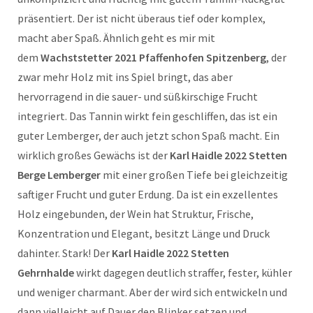
präsentiert. Der ist nicht überaus tief oder komplex,
macht aber Spaß. Ähnlich geht es mir mit
dem
Wachststetter 2021 Pfaffenhofen Spitzenberg
, der
zwar mehr Holz mit ins Spiel bringt, das aber
hervorragend in die sauer- und süßkirschige Frucht
integriert. Das Tannin wirkt fein geschliffen, das ist ein
guter Lemberger, der auch jetzt schon Spaß macht. Ein
wirklich großes Gewächs ist der
Karl Haidle 2022 Stetten
Berge Lemberger
mit einer großen Tiefe bei gleichzeitig
saftiger Frucht und guter Erdung. Da ist ein exzellentes
Holz eingebunden, der Wein hat Struktur, Frische,
Konzentration und Elegant, besitzt Länge und Druck
dahinter. Stark! Der
Karl Haidle 2022 Stetten
Gehrnhalde
wirkt dagegen deutlich straffer, fester, kühler
und weniger charmant. Aber der wird sich entwickeln und
dann vielleicht auf Dauer den Blinker setzen und