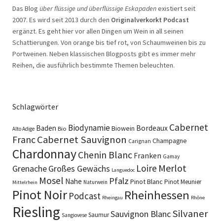
Das Blog
über flüssige und überflüssige Eskapaden
existiert seit
2007. Es wird seit 2013 durch den
Originalverkorkt Podcast
ergänzt. Es geht hier vor allen Dingen um Wein in all seinen
Schattierungen. Von orange bis tief rot, von Schaumweinen bis zu
Portweinen. Neben klassischen Blogposts gibt es immer mehr
Reihen, die ausführlich bestimmte Themen beleuchten.
Schlagwörter
Cabernet
Biodynamie
Baden
Bordeaux
Biowein
Bio
Alto Adige
Cabernet Sauvignon
Franc
Champagne
Carignan
Chardonnay
Chenin Blanc
Franken
Gamay
Merlot
Loire
Grenache
Großes Gewächs
Languedoc
Mosel
Pfalz
Nahe
Pinot Blanc
Pinot Meunier
Naturwein
Mittelrhein
Pinot Noir
Rheinhessen
Podcast
Rheingau
Rhône
Riesling
Silvaner
Sauvignon Blanc
Saumur
Sangiovese