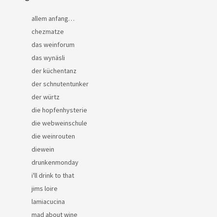
allem anfang…
chezmatze
das weinforum
das wynäsli
der küchentanz
der schnutentunker
der würtz
die hopfenhysterie
die webweinschule
die weinrouten
diewein
drunkenmonday
i'll drink to that
jims loire
lamiacucina
mad about wine