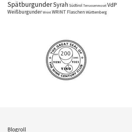
Spätburgunder
Syrah
VdP
Südtirol
Terrassenmosel
Weißburgunder
WRINT Flaschen
Württemberg
Wrint
Blogroll