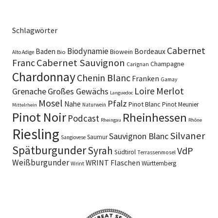
Schlagwörter
Cabernet
Biodynamie
Baden
Bordeaux
Biowein
Bio
Alto Adige
Cabernet Sauvignon
Franc
Champagne
Carignan
Chardonnay
Chenin Blanc
Franken
Gamay
Merlot
Loire
Grenache
Großes Gewächs
Languedoc
Mosel
Pfalz
Nahe
Pinot Blanc
Pinot Meunier
Naturwein
Mittelrhein
Pinot Noir
Rheinhessen
Podcast
Rheingau
Rhône
Riesling
Silvaner
Sauvignon Blanc
Saumur
Sangiovese
Spätburgunder
Syrah
VdP
Südtirol
Terrassenmosel
Weißburgunder
WRINT Flaschen
Württemberg
Wrint