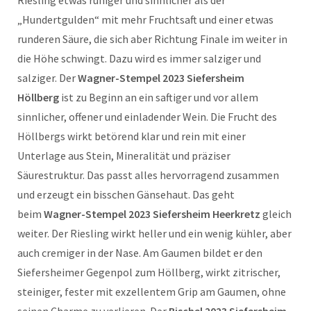
„Hundertgulden“ mit mehr Fruchtsaft und einer etwas
runderen Säure, die sich aber Richtung Finale im weiter in
die Höhe schwingt. Dazu wird es immer salziger und
salziger. Der
Wagner-Stempel 2023 Siefersheim
Höllberg
ist zu Beginn an ein saftiger und vor allem
sinnlicher, offener und einladender Wein. Die Frucht des
Höllbergs wirkt betörend klar und rein mit einer
Unterlage aus Stein, Mineralität und präziser
Säurestruktur. Das passt alles hervorragend zusammen
und erzeugt ein bisschen Gänsehaut. Das geht
beim
Wagner-Stempel 2023 Siefersheim Heerkretz
gleich
weiter. Der Riesling wirkt heller und ein wenig kühler, aber
auch cremiger in der Nase. Am Gaumen bildet er den
Siefersheimer Gegenpol zum Höllberg, wirkt zitrischer,
steiniger, fester mit exzellentem Grip am Gaumen, ohne
seinen Charme zu verlieren. Der
Bischel 2023 Siefersheim