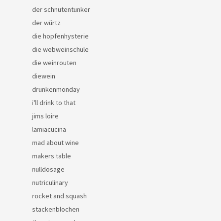
der schnutentunker
der würtz
die hopfenhysterie
die webweinschule
die weinrouten
diewein
drunkenmonday
i'll drink to that
jims loire
lamiacucina
mad about wine
makers table
nulldosage
nutriculinary
rocket and squash
stackenblochen