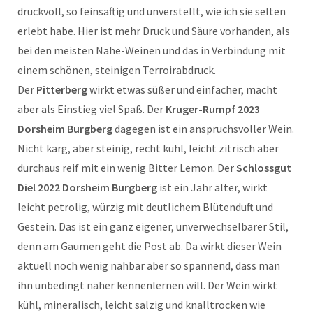
druckvoll, so feinsaftig und unverstellt, wie ich sie selten
erlebt habe. Hier ist mehr Druck und Säure vorhanden, als
bei den meisten Nahe-Weinen und das in Verbindung mit
einem schönen, steinigen Terroirabdruck.
Der
Pitterberg
wirkt etwas süßer und einfacher, macht
aber als Einstieg viel Spaß. Der
Kruger-Rumpf 2023
Dorsheim Burgberg
dagegen ist ein anspruchsvoller Wein.
Nicht karg, aber steinig, recht kühl, leicht zitrisch aber
durchaus reif mit ein wenig Bitter Lemon. Der
Schlossgut
Diel 2022
Dorsheim Burgberg
ist ein Jahr älter, wirkt
leicht petrolig, würzig mit deutlichem Blütenduft und
Gestein. Das ist ein ganz eigener, unverwechselbarer Stil,
denn am Gaumen geht die Post ab. Da wirkt dieser Wein
aktuell noch wenig nahbar aber so spannend, dass man
ihn unbedingt näher kennenlernen will. Der Wein wirkt
kühl, mineralisch, leicht salzig und knalltrocken wie