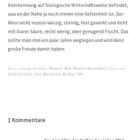
Anerkennung auf biologische Wirtschaftsweise befindet,
was an der Nahe ja noch immer eine Seltenheit ist. Der
Wein wirkt massiv würzig, steinig, fest gewirkt und dicht
mit klarer Säure, recht wenig, aber genügend Frucht. Das
sollte man mal ein paar Jahre weglegen und wird dann
große Freude damit haben.
Kategorie
Große Gewächse
,
Weinfarbe Weiß
,
Weinland Deutschland
Schlagwörter
Großes Gewächs
,
Nahe
,
Rheinhessen
,
Riesling
,
VdP
1 Kommentare