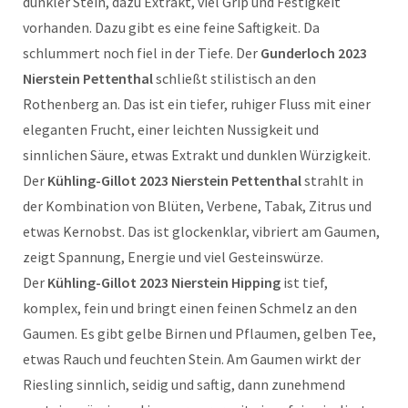
dunkler Stein, dazu Extrakt, viel Grip und Festigkeit
vorhanden. Dazu gibt es eine feine Saftigkeit. Da
schlummert noch fiel in der Tiefe. Der
Gunderloch 2023
Nierstein Pettenthal
schließt stilistisch an den
Rothenberg an. Das ist ein tiefer, ruhiger Fluss mit einer
eleganten Frucht, einer leichten Nussigkeit und
sinnlichen Säure, etwas Extrakt und dunklen Würzigkeit.
Der
Kühling-Gillot 2023 Nierstein Pettenthal
strahlt in
der Kombination von Blüten, Verbene, Tabak, Zitrus und
etwas Kernobst. Das ist glockenklar, vibriert am Gaumen,
zeigt Spannung, Energie und viel Gesteinswürze.
Der
Kühling-Gillot 2023 Nierstein Hipping
ist tief,
komplex, fein und bringt einen feinen Schmelz an den
Gaumen. Es gibt gelbe Birnen und Pflaumen, gelben Tee,
etwas Rauch und feuchten Stein. Am Gaumen wirkt der
Riesling sinnlich, seidig und saftig, dann zunehmend