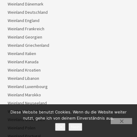
Weinland Dänemark
Weinland Deutschland
Weinland England
Weinland Frankreich
Weinland Georgien
Weinland Griechenland
Weinland Italien
Weinland Kanada
Weinland Kroatien
Weinland Libanon
Weinland Luxembourg
Weinland Marokko
Weinland Neuseeland
Weinland Niederlande
Diese Website benutzt Cookies. Wenn du die Website weiter
nutzt, gehe ich von deinem Einverständnis aus.
Weinland Österreich
OK
Nein
Weinland Polen
Weinland Portugal