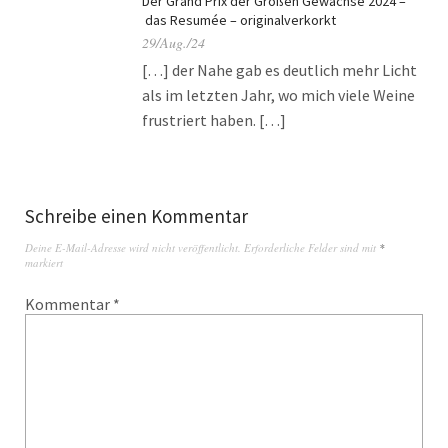
Der Grand Prix der Großen Gewächse 2024 –
das Resumée – originalverkorkt
29/Aug./24
[…] der Nahe gab es deutlich mehr Licht
als im letzten Jahr, wo mich viele Weine
frustriert haben. […]
Schreibe einen Kommentar
Deine E-Mail-Adresse wird nicht veröffentlicht.
Erforderliche Felder sind mit
*
markiert
Kommentar
*