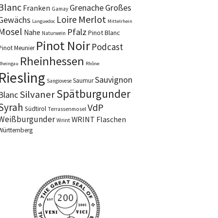
Blanc
Grenache
Großes
Franken
Gamay
Merlot
Loire
Gewächs
Languedoc
Mittelrhein
Mosel
Pfalz
Nahe
Pinot Blanc
Naturwein
Pinot Noir
Podcast
Pinot Meunier
Rheinhessen
Rheingau
Rhône
Riesling
Sauvignon
Saumur
Sangiovese
Spätburgunder
Silvaner
Blanc
Syrah
VdP
Südtirol
Terrassenmosel
Weißburgunder
WRINT Flaschen
Wrint
Württemberg