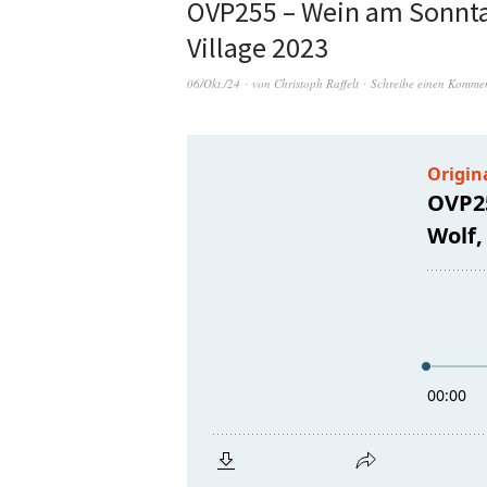
OVP255 – Wein am Sonntag 
Village 2023
06/Okt./24
von
Christoph Raffelt
Schreibe einen Komme