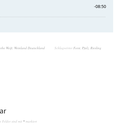
arbe Weiß
,
Weinland Deutschland
Schlagwörter
Forst
,
Pfalz
,
Riesling
ar
e Felder sind mit
*
markiert