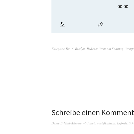
Kategorie
Bio & Biodyn
,
Podcast
,
Wein am Sonntag
,
Weinf
Schreibe einen Komment
Deine E-Mail-Adresse wird nicht veröffentlicht.
Erforderlich