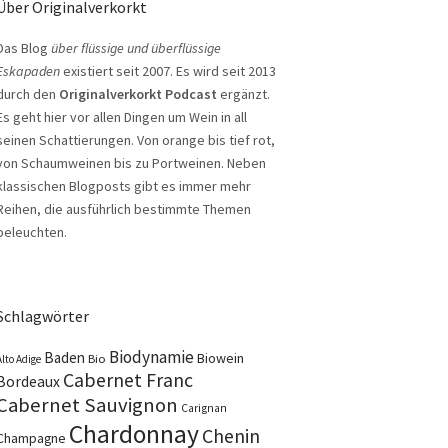
Über Originalverkorkt
Das Blog
über flüssige und überflüssige
Eskapaden
existiert seit 2007. Es wird seit 2013
durch den
Originalverkorkt Podcast
ergänzt.
Es geht hier vor allen Dingen um Wein in all
seinen Schattierungen. Von orange bis tief rot,
von Schaumweinen bis zu Portweinen. Neben
klassischen Blogposts gibt es immer mehr
Reihen, die ausführlich bestimmte Themen
beleuchten.
Schlagwörter
Biodynamie
Baden
Biowein
Bio
Alto Adige
Cabernet Franc
Bordeaux
Cabernet Sauvignon
Carignan
Chardonnay
Chenin
Champagne