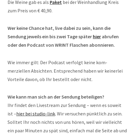
Die Weine gab es als
Paket
bei der Weinhandlung Kreis
zum Preis von € 40,90.
Wer keine Chance hat, live dabei zu sein, kann die
Sendung jeweils ein bis zwei Tage später
hier
abrufen
oder den Podcast von WRINT Flaschen abonnieren.
Wie immer gilt: Der Pod­cast ver­folgt kei­ne kom­
merziellen Absich­ten. Ent­spre­chend haben wir kein­er­lei
Vor­tei­le davon, ob Ihr bestellt oder nicht.
Wie kann man sich an der Sendung beteiligen?
Ihr fin­det den Livestream zur Sen­dung – wenn es soweit
ist –
hier bei studio-link
. Wir versuchen pünktlich zu sein.
Solltet Ihr noch nichts von uns hören, weil wir vielleicht
ein paar Minuten zu spät sind, einfach mal die Seite ab und