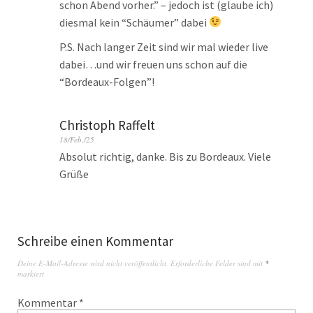
schon Abend vorher.” – jedoch ist (glaube ich)
diesmal kein “Schäumer” dabei
P.S. Nach langer Zeit sind wir mal wieder live
dabei…und wir freuen uns schon auf die
“Bordeaux-Folgen”!
Christoph Raffelt
18/Feb./25
Absolut richtig, danke. Bis zu Bordeaux. Viele
Grüße
Schreibe einen Kommentar
Deine E-Mail-Adresse wird nicht veröffentlicht.
Erforderliche Felder sind mit
*
markiert
Kommentar
*