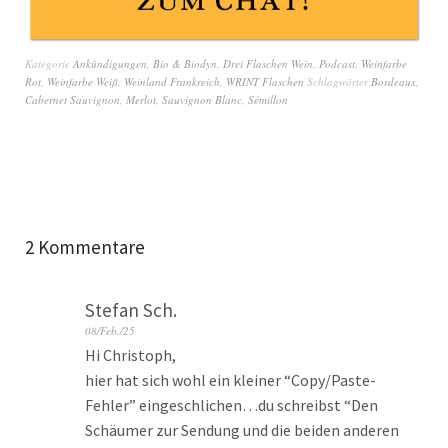
Kategorie
Ankündigungen
,
Bio & Biodyn
,
Drei Flaschen Wein
,
Podcast
,
Weinfarbe
Rot
,
Weinfarbe Weiß
,
Weinland Frankreich
,
WRINT Flaschen
Schlagwörter
Bordeaux
,
Cabernet Sauvignon
,
Merlot
,
Sauvignon Blanc
,
Sémillon
2 Kommentare
Stefan Sch.
08/Feb./25
Hi Christoph,
hier hat sich wohl ein kleiner “Copy/Paste-
Fehler” eingeschlichen…du schreibst “Den
Schäumer zur Sendung und die beiden anderen