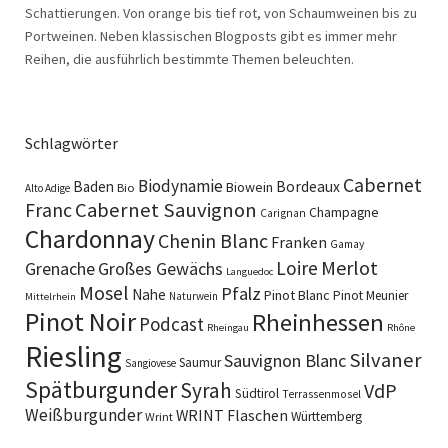
Schattierungen. Von orange bis tief rot, von Schaumweinen bis zu
Portweinen. Neben klassischen Blogposts gibt es immer mehr
Reihen, die ausführlich bestimmte Themen beleuchten.
Schlagwörter
Cabernet
Biodynamie
Baden
Bordeaux
Biowein
Bio
Alto Adige
Cabernet Sauvignon
Franc
Champagne
Carignan
Chardonnay
Chenin Blanc
Franken
Gamay
Merlot
Loire
Grenache
Großes Gewächs
Languedoc
Mosel
Pfalz
Nahe
Pinot Blanc
Pinot Meunier
Naturwein
Mittelrhein
Pinot Noir
Rheinhessen
Podcast
Rheingau
Rhône
Riesling
Silvaner
Sauvignon Blanc
Saumur
Sangiovese
Spätburgunder
Syrah
VdP
Südtirol
Terrassenmosel
Weißburgunder
WRINT Flaschen
Württemberg
Wrint