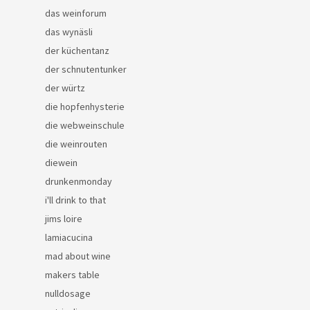
das weinforum
das wynäsli
der küchentanz
der schnutentunker
der würtz
die hopfenhysterie
die webweinschule
die weinrouten
diewein
drunkenmonday
i'll drink to that
jims loire
lamiacucina
mad about wine
makers table
nulldosage