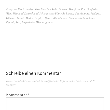
Kategorie
Bio & Biodyn
,
Drei Flaschen Wein
,
Podcast
,
Weinfarbe Rot
,
Weinfarbe
Weiß
,
Weinland Deutschland
Schlagwörter
Blanc de Blancs
,
Chardonnay
,
Feldspat
,
Glimmer
,
Granit
,
Merlot
,
Porphyr
,
Quarz
,
Rheinhessen
,
Rheinhessische Schweiz
,
Ryolith
,
Sekt
,
Siefersheim
,
Weißburgunder
Schreibe einen Kommentar
Deine E-Mail-Adresse wird nicht veröffentlicht.
Erforderliche Felder sind mit
*
markiert
Kommentar
*