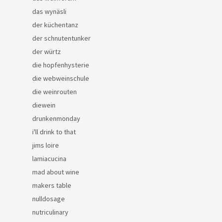
das wynäsli
der küchentanz
der schnutentunker
der würtz
die hopfenhysterie
die webweinschule
die weinrouten
diewein
drunkenmonday
i'll drink to that
jims loire
lamiacucina
mad about wine
makers table
nulldosage
nutriculinary