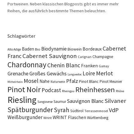
Portweinen. Neben klassischen Blogposts gibt es immer mehr
Reihen, die ausführlich bestimmte Themen beleuchten.
Schlagwörter
Cabernet
Biodynamie
Baden
Bordeaux
Biowein
Bio
Alto Adige
Cabernet Sauvignon
Franc
Champagne
Carignan
Chardonnay
Chenin Blanc
Franken
Gamay
Merlot
Loire
Grenache
Großes Gewächs
Languedoc
Mosel
Pfalz
Nahe
Pinot Blanc
Pinot Meunier
Naturwein
Mittelrhein
Pinot Noir
Rheinhessen
Podcast
Rheingau
Rhône
Riesling
Silvaner
Sauvignon Blanc
Saumur
Sangiovese
Spätburgunder
Syrah
VdP
Südtirol
Terrassenmosel
Weißburgunder
WRINT Flaschen
Württemberg
Wrint