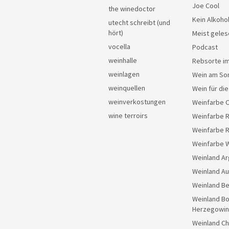
Joe Cool
the winedoctor
Kein Alkoho
utecht schreibt (und
hört)
Meist geles
vocella
Podcast
weinhalle
Rebsorte im
weinlagen
Wein am So
weinquellen
Wein für di
weinverkostungen
Weinfarbe 
wine terroirs
Weinfarbe 
Weinfarbe 
Weinfarbe 
Weinland Ar
Weinland Au
Weinland Be
Weinland Bo
Herzegowin
Weinland Ch