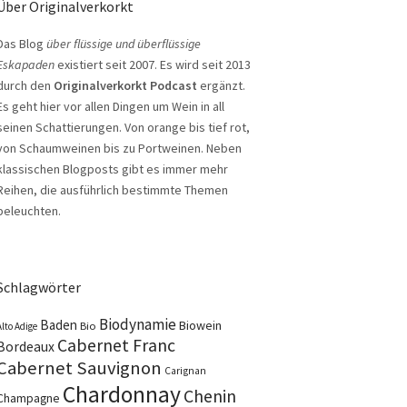
Über Originalverkorkt
Das Blog
über flüssige und überflüssige
Eskapaden
existiert seit 2007. Es wird seit 2013
durch den
Originalverkorkt Podcast
ergänzt.
Es geht hier vor allen Dingen um Wein in all
seinen Schattierungen. Von orange bis tief rot,
von Schaumweinen bis zu Portweinen. Neben
klassischen Blogposts gibt es immer mehr
Reihen, die ausführlich bestimmte Themen
beleuchten.
Schlagwörter
Biodynamie
Baden
Biowein
Bio
Alto Adige
Cabernet Franc
Bordeaux
Cabernet Sauvignon
Carignan
Chardonnay
Chenin
Champagne