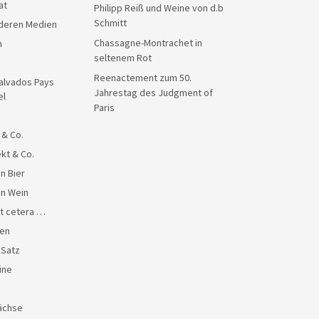
at
Philipp Reiß und Weine von d.b
Schmitt
anderen Medien
Chassagne-Montrachet in
n
seltenem Rot
Reenactement zum 50.
alvados Pays
Jahrestag des Judgment of
el
Paris
 & Co.
kt & Co.
n Bier
en Wein
et cetera …
en
 Satz
ine
ächse