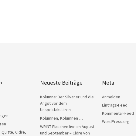
Neueste Beiträge
Meta
n
Kolumne: Der Silvaner und die
Anmelden
Angst vor dem
Eintrags-Feed
Unspektakulären
Kommentar-Feed
ngen
Kolumnen, Kolumnen …
WordPress.org
gen
WRINT Flaschen live im August
, Quitte, Cidre,
und September – Cidre von