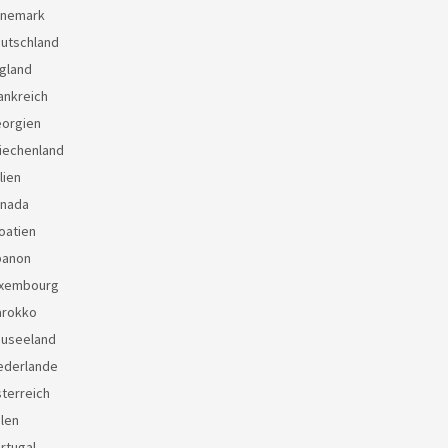
änemark
eutschland
gland
ankreich
eorgien
iechenland
lien
anada
oatien
banon
uxembourg
arokko
euseeland
ederlande
terreich
len
rtugal