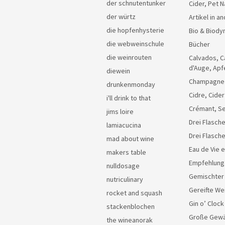
der schnutentunker
Cider, Pet N
der würtz
Artikel in 
die hopfenhysterie
Bio & Biody
die webweinschule
Bücher
die weinrouten
Calvados, C
d'Auge, Apf
diewein
Champagne
drunkenmonday
Cidre, Cider
i'll drink to that
Crémant, Se
jims loire
Drei Flasche
lamiacucina
Drei Flasch
mad about wine
Eau de Vie 
makers table
Empfehlung
nulldosage
Gemischter
nutriculinary
Gereifte We
rocket and squash
Gin o’ Clock
stackenblochen
Große Gew
the wineanorak