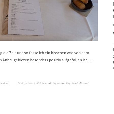
 die Zeit und so fasse ich ein bisschen was von dem
 Anbaugebieten besonders positiv aufgefallen ist.…
tschland
Schlagwörter
Mittelrhein
,
Rheingau
,
Riesling
,
Saale-Unstrut
,