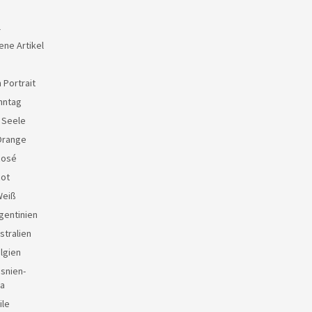
l
ene Artikel
 Portrait
nntag
e Seele
Orange
Rosé
Rot
Weiß
gentinien
stralien
lgien
snien-
a
ile