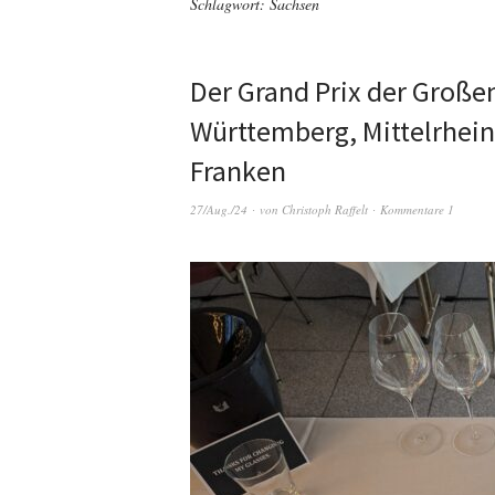
Schlagwort:
Sachsen
Der Grand Prix der Große
Württemberg, Mittelrhein
Franken
27/Aug./24
von
Christoph Raffelt
Kommentare 1