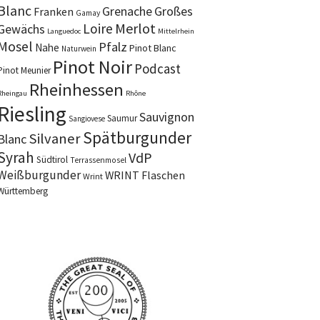
Blanc
Grenache
Großes
Franken
Gamay
Merlot
Loire
Gewächs
Languedoc
Mittelrhein
Mosel
Pfalz
Nahe
Pinot Blanc
Naturwein
Pinot Noir
Podcast
Pinot Meunier
Rheinhessen
Rheingau
Rhône
Riesling
Sauvignon
Saumur
Sangiovese
Spätburgunder
Silvaner
Blanc
Syrah
VdP
Südtirol
Terrassenmosel
Weißburgunder
WRINT Flaschen
Wrint
Württemberg