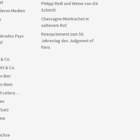
at
Philipp Reiß und Weine von d.b
Schmitt
anderen Medien
Chassagne-Montrachet in
n
seltenem Rot
Reenactement zum 50.
alvados Pays
Jahrestag des Judgment of
el
Paris
 & Co.
kt & Co.
n Bier
en Wein
et cetera …
en
 Satz
ine
ächse