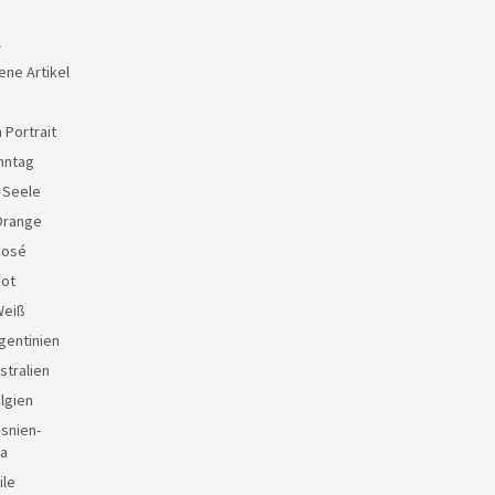
l
ene Artikel
 Portrait
nntag
e Seele
Orange
Rosé
Rot
Weiß
gentinien
stralien
lgien
snien-
a
ile