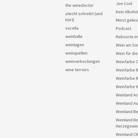
Joe Cool
the winedoctor
Kein Alkoho
utecht schreibt (und
hört)
Meist geles
vocella
Podcast
weinhalle
Rebsorte im
weinlagen
Wein am So
weinquellen
Wein für di
weinverkostungen
Weinfarbe 
wine terroirs
Weinfarbe 
Weinfarbe 
Weinfarbe 
Weinland Ar
Weinland Au
Weinland Be
Weinland Bo
Herzegowin
Weinland Ch