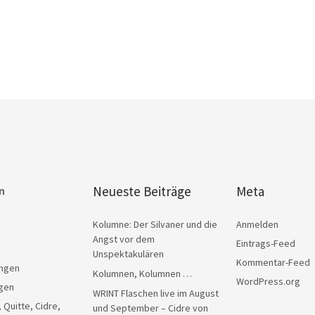
Neueste Beiträge
Meta
n
Kolumne: Der Silvaner und die
Anmelden
Angst vor dem
Eintrags-Feed
Unspektakulären
Kommentar-Feed
ngen
Kolumnen, Kolumnen …
WordPress.org
gen
WRINT Flaschen live im August
, Quitte, Cidre,
und September – Cidre von