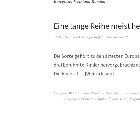
Kategorie:
Weinland Kanada
Eine lange Reihe meist h
28/Juni/13
von
Christoph Raffelt
Kommentare 9
Die Sorte gehört zu den ältesten Europa
drei berühmte Kinder hervorgebracht: d
Die Rede ist…
Weiterlesen
Kategorie
Weinfarbe Rot
,
Weinland Deutschland
,
Weinland 
Schlagwörter
Cabernet Franc
,
Chinon
,
Loire
,
Niagar