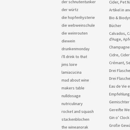
der schnutentunker
Cider, Pet N
der würtz
Artikel in 
die hopfenhysterie
Bio & Biody
die webweinschule
Bücher
die weinrouten
Calvados, C
d'Auge, Apf
diewein
Champagne
drunkenmonday
Cidre, Cider
i'll drink to that
Crémant, Se
jims loire
Drei Flasche
lamiacucina
Drei Flasch
mad about wine
Eau de Vie 
makers table
Empfehlung
nulldosage
Gemischter
nutriculinary
Gereifte We
rocket and squash
Gin o’ Clock
stackenblochen
Große Gew
the wineanorak