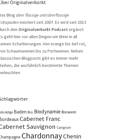
Über Originalverkorkt
Das Blog
über flüssige und überflüssige
Eskapaden
existiert seit 2007. Es wird seit 2013
durch den
Originalverkorkt Podcast
ergänzt.
Es geht hier vor allen Dingen um Wein in all
seinen Schattierungen. Von orange bis tief rot,
von Schaumweinen bis zu Portweinen. Neben
klassischen Blogposts gibt es immer mehr
Reihen, die ausführlich bestimmte Themen
beleuchten.
Schlagwörter
Biodynamie
Baden
Biowein
Bio
Alto Adige
Cabernet Franc
Bordeaux
Cabernet Sauvignon
Carignan
Chardonnay
Chenin
Champagne