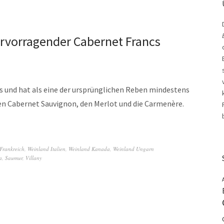
ervorragender Cabernet Francs
s und hat als eine der ursprünglichen Reben mindestens
en Cabernet Sauvignon, den Merlot und die Carmenère.
Frankreich
,
Weinland Italien
,
Weinland Kanada
,
Weinland Ungarn
a
,
Saumur
,
Villany