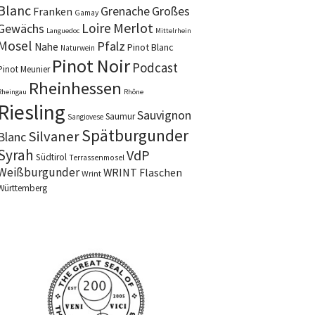
Blanc
Grenache
Großes
Franken
Gamay
Merlot
Loire
Gewächs
Languedoc
Mittelrhein
Mosel
Pfalz
Nahe
Pinot Blanc
Naturwein
Pinot Noir
Podcast
Pinot Meunier
Rheinhessen
Rheingau
Rhône
Riesling
Sauvignon
Saumur
Sangiovese
Spätburgunder
Silvaner
Blanc
Syrah
VdP
Südtirol
Terrassenmosel
Weißburgunder
WRINT Flaschen
Wrint
Württemberg