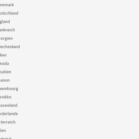
änemark
eutschland
gland
ankreich
eorgien
iechenland
lien
anada
oatien
banon
uxembourg
arokko
euseeland
ederlande
terreich
len
rtugal