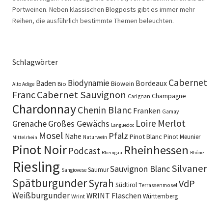
Portweinen. Neben klassischen Blogposts gibt es immer mehr
Reihen, die ausführlich bestimmte Themen beleuchten.
Schlagwörter
Cabernet
Biodynamie
Baden
Bordeaux
Biowein
Bio
Alto Adige
Cabernet Sauvignon
Franc
Champagne
Carignan
Chardonnay
Chenin Blanc
Franken
Gamay
Merlot
Loire
Grenache
Großes Gewächs
Languedoc
Mosel
Pfalz
Nahe
Pinot Blanc
Pinot Meunier
Naturwein
Mittelrhein
Pinot Noir
Rheinhessen
Podcast
Rheingau
Rhône
Riesling
Silvaner
Sauvignon Blanc
Saumur
Sangiovese
Spätburgunder
Syrah
VdP
Südtirol
Terrassenmosel
Weißburgunder
WRINT Flaschen
Württemberg
Wrint