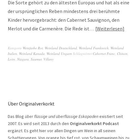
Die Sorte gehört zu den ältesten Europas und hat als eine
der ursprünglichen Reben mindestens drei berühmte
Kinder hervorgebracht: den Cabernet Sauvignon, den
Merlot und die Carmenère. Die Rede ist…
Weiterlesen
Kategorie
Weinfarbe Rot
,
Weinland Deutschland
,
Weinland Frankreich
,
Weinland
Italien
,
Weinland Kanada
,
Weinland Ungarn
Schlagwörter
Cabernet Franc
,
Chinon
,
Loire
,
Niagara
,
Saumur
,
Villany
Über Originalverkorkt
Das Blog
über flüssige und überflüssige Eskapaden
existiert seit
2007. Es wird seit 2013 durch den
Originalverkorkt Podcast
ergänzt. Es geht hier vor allen Dingen um Wein in all seinen
Schattierungen. Von orange bis tief rot, von Schaumweinen bis zu