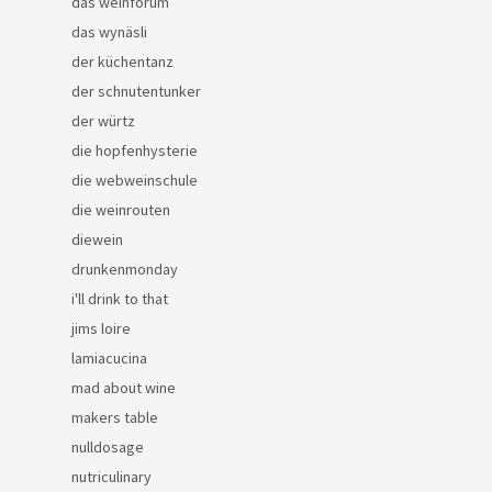
das weinforum
das wynäsli
der küchentanz
der schnutentunker
der würtz
die hopfenhysterie
die webweinschule
die weinrouten
diewein
drunkenmonday
i'll drink to that
jims loire
lamiacucina
mad about wine
makers table
nulldosage
nutriculinary