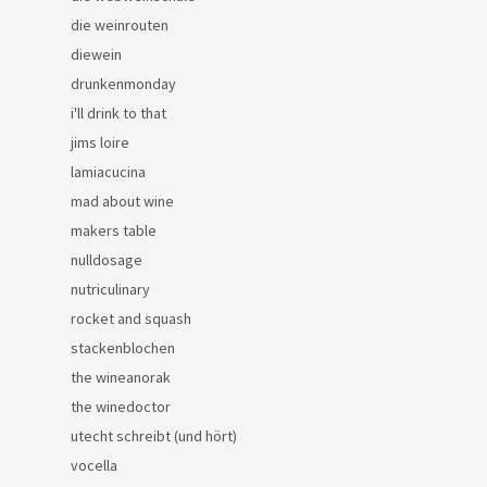
die weinrouten
diewein
drunkenmonday
i'll drink to that
jims loire
lamiacucina
mad about wine
makers table
nulldosage
nutriculinary
rocket and squash
stackenblochen
the wineanorak
the winedoctor
utecht schreibt (und hört)
vocella