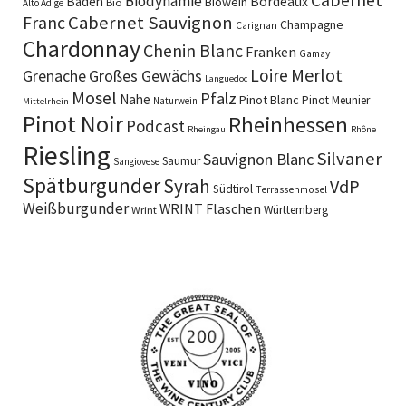
Biodynamie
Baden
Bordeaux
Biowein
Bio
Alto Adige
Cabernet Sauvignon
Franc
Champagne
Carignan
Chardonnay
Chenin Blanc
Franken
Gamay
Merlot
Loire
Grenache
Großes Gewächs
Languedoc
Mosel
Pfalz
Nahe
Pinot Blanc
Pinot Meunier
Naturwein
Mittelrhein
Pinot Noir
Rheinhessen
Podcast
Rheingau
Rhône
Riesling
Silvaner
Sauvignon Blanc
Saumur
Sangiovese
Spätburgunder
Syrah
VdP
Südtirol
Terrassenmosel
Weißburgunder
WRINT Flaschen
Württemberg
Wrint