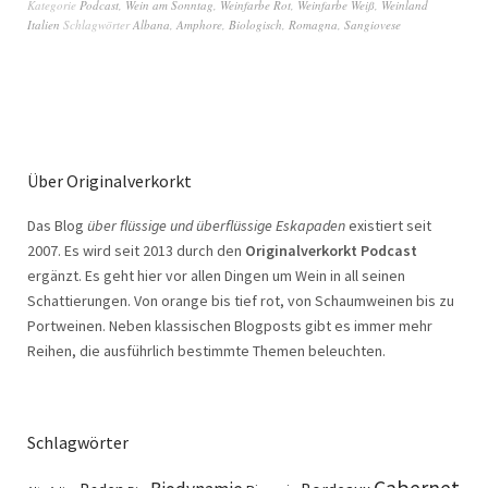
Kategorie
Podcast
,
Wein am Sonntag
,
Weinfarbe Rot
,
Weinfarbe Weiß
,
Weinland
Italien
Schlagwörter
Albana
,
Amphore
,
Biologisch
,
Romagna
,
Sangiovese
Über Originalverkorkt
Das Blog
über flüssige und überflüssige Eskapaden
existiert seit
2007. Es wird seit 2013 durch den
Originalverkorkt Podcast
ergänzt. Es geht hier vor allen Dingen um Wein in all seinen
Schattierungen. Von orange bis tief rot, von Schaumweinen bis zu
Portweinen. Neben klassischen Blogposts gibt es immer mehr
Reihen, die ausführlich bestimmte Themen beleuchten.
Schlagwörter
Cabernet