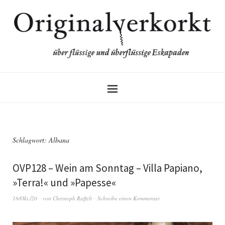
Schlagwort:
Albana
OVP128 – Wein am Sonntag – Villa Papiano,
»Terra!« und »Papesse«
18/Okt./20
von
Christoph Raffelt
Schreibe einen Kommentar