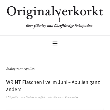
Schlagwort:
Apulien
WRINT Flaschen live im Juni – Apulien ganz
anders
21/Apr./23
von
Christoph Raffelt
Schreibe einen Kommentar