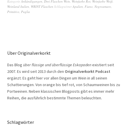
Kategorie
Ankündigungen
,
Drei Flaschen Wein
,
Weinfarbe Rot
,
Weinfarbe Weiß
,
Weinland Italien
,
WRINT Flaschen
Schlagwörter
Apulien
,
Fiano
,
Negroamaro
,
Primitivo
,
Puglia
Über Originalverkorkt
Das Blog
über flüssige und überflüssige Eskapaden
existiert seit
2007. Es wird seit 2013 durch den
Originalverkorkt Podcast
ergänzt. Es geht hier vor allen Dingen um Wein in all seinen
Schattierungen. Von orange bis tief rot, von Schaumweinen bis zu
Portweinen. Neben klassischen Blogposts gibt es immer mehr
Reihen, die ausführlich bestimmte Themen beleuchten.
Schlagwörter