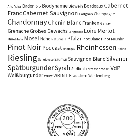
Cabernet
Biodynamie
Baden
Bordeaux
Biowein
Bio
Alto Adige
Cabernet Sauvignon
Franc
Champagne
Carignan
Chardonnay
Chenin Blanc
Franken
Gamay
Merlot
Loire
Grenache
Großes Gewächs
Languedoc
Mosel
Pfalz
Nahe
Pinot Blanc
Pinot Meunier
Naturwein
Mittelrhein
Pinot Noir
Rheinhessen
Podcast
Rheingau
Rhône
Riesling
Silvaner
Sauvignon Blanc
Saumur
Sangiovese
Spätburgunder
Syrah
VdP
Südtirol
Terrassenmosel
Weißburgunder
WRINT Flaschen
Württemberg
Wrint