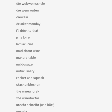
die webweinschule
die weinrouten
diewein
drunkenmonday
i'll drink to that
jims loire
lamiacucina
mad about wine
makers table
nulldosage
nutriculinary
rocket and squash
stackenblochen
the wineanorak
the winedoctor
utecht schreibt (und hört)
vocella