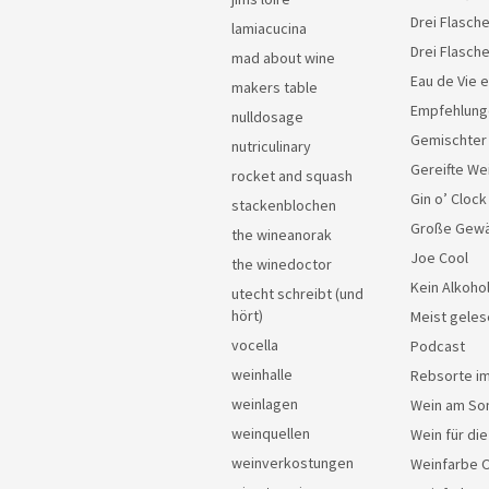
Drei Flasche
lamiacucina
Drei Flasch
mad about wine
Eau de Vie 
makers table
Empfehlung
nulldosage
Gemischter
nutriculinary
Gereifte We
rocket and squash
Gin o’ Clock
stackenblochen
Große Gew
the wineanorak
Joe Cool
the winedoctor
Kein Alkoho
utecht schreibt (und
hört)
Meist geles
vocella
Podcast
weinhalle
Rebsorte im
weinlagen
Wein am So
weinquellen
Wein für di
weinverkostungen
Weinfarbe 