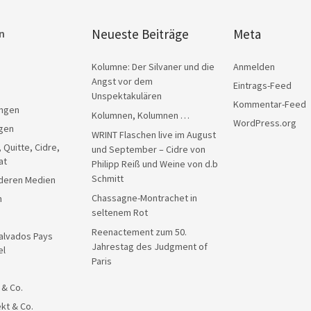
Neueste Beiträge
Meta
n
Kolumne: Der Silvaner und die
Anmelden
Angst vor dem
Eintrags-Feed
Unspektakulären
Kommentar-Feed
ngen
Kolumnen, Kolumnen …
WordPress.org
gen
WRINT Flaschen live im August
, Quitte, Cidre,
und September – Cidre von
at
Philipp Reiß und Weine von d.b
Schmitt
anderen Medien
Chassagne-Montrachet in
n
seltenem Rot
Reenactement zum 50.
alvados Pays
Jahrestag des Judgment of
el
Paris
 & Co.
kt & Co.