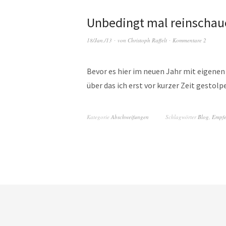
Unbedingt mal reinschau
18/Jan./13
von
Christoph Raffelt
Kommentare 2
Bevor es hier im neuen Jahr mit eigene
über das ich erst vor kurzer Zeit gestolp
Kategorie
Abschweifungen
Schlagwörter
Blog
,
Empfe