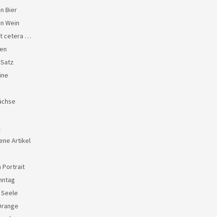
n Bier
en Wein
et cetera …
en
 Satz
ine
ächse
l
ene Artikel
 Portrait
nntag
e Seele
Orange