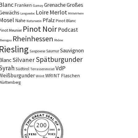
Blanc
Grenache
Großes
Franken
Gamay
Merlot
Loire
Gewächs
Languedoc
Mittelrhein
Mosel
Pfalz
Nahe
Pinot Blanc
Naturwein
Pinot Noir
Podcast
Pinot Meunier
Rheinhessen
Rheingau
Rhône
Riesling
Sauvignon
Saumur
Sangiovese
Spätburgunder
Silvaner
Blanc
Syrah
VdP
Südtirol
Terrassenmosel
Weißburgunder
WRINT Flaschen
Wrint
Württemberg