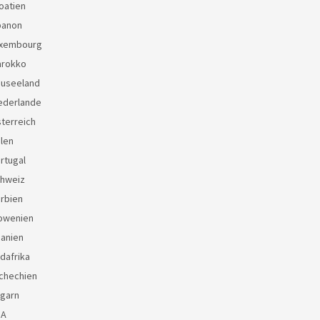
oatien
banon
uxembourg
arokko
euseeland
ederlande
terreich
len
rtugal
chweiz
rbien
lowenien
panien
dafrika
chechien
ngarn
SA