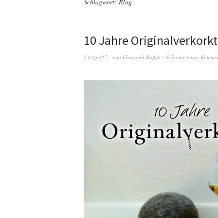
Schlagwort:
Blog
10 Jahre Originalverkorkt
23/Apr./17
von
Christoph Raffelt
Schreibe einen Komme