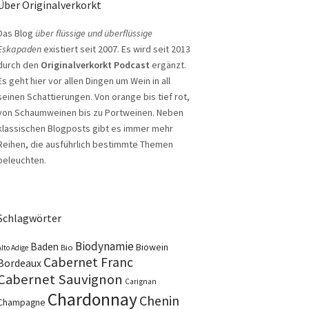
Über Originalverkorkt
Das Blog
über flüssige und überflüssige
Eskapaden
existiert seit 2007. Es wird seit 2013
durch den
Originalverkorkt Podcast
ergänzt.
Es geht hier vor allen Dingen um Wein in all
seinen Schattierungen. Von orange bis tief rot,
von Schaumweinen bis zu Portweinen. Neben
klassischen Blogposts gibt es immer mehr
Reihen, die ausführlich bestimmte Themen
beleuchten.
Schlagwörter
Biodynamie
Baden
Biowein
Bio
Alto Adige
Cabernet Franc
Bordeaux
Cabernet Sauvignon
Carignan
Chardonnay
Chenin
Champagne