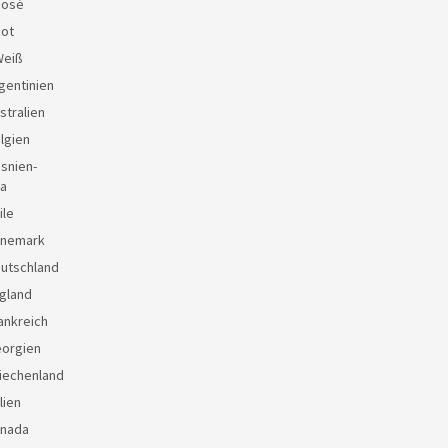
Rosé
Rot
Weiß
gentinien
stralien
lgien
snien-
a
ile
änemark
eutschland
gland
ankreich
eorgien
iechenland
lien
anada