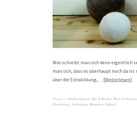
Was schreibt man sich denn eigentlich 
man sich, dass es überhaupt noch da ist 
über die Entwicklung,…
Weiterlesen
Kategorie
Abschweifungen
,
Bio & Biodyn
,
Wein am Sonnta
Chardonnay
,
Geburtstag
,
Manincor
,
Südtirol