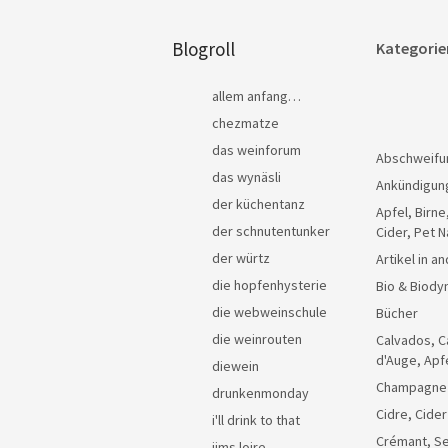
Blogroll
Kategorie
allem anfang…
chezmatze
das weinforum
Abschweifu
das wynäsli
Ankündigun
der küchentanz
Apfel, Birne
der schnutentunker
Cider, Pet N
der würtz
Artikel in 
die hopfenhysterie
Bio & Biody
die webweinschule
Bücher
die weinrouten
Calvados, C
d'Auge, Apf
diewein
Champagne
drunkenmonday
Cidre, Cider
i'll drink to that
Crémant, Se
jims loire