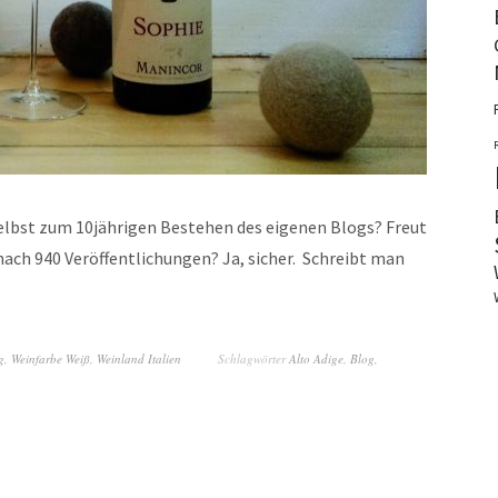
selbst zum 10jährigen Bestehen des eigenen Blogs? Freut
nach 940 Veröffentlichungen? Ja, sicher. Schreibt man
g
,
Weinfarbe Weiß
,
Weinland Italien
Schlagwörter
Alto Adige
,
Blog
,