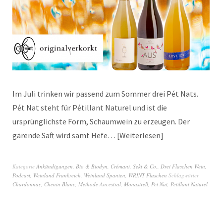
Im Juli trinken wir passend zum Sommer drei Pét Nats.
Pét Nat steht für Pétillant Naturel und ist die
ursprünglichste Form, Schaumwein zu erzeugen. Der
gärende Saft wird samt Hefe…
Weiterlesen
Kategorie
Ankündigungen
,
Bio & Biodyn
,
Crémant, Sekt & Co.
,
Drei Flaschen Wein
,
Podcast
,
Weinland Frankreich
,
Weinland Spanien
,
WRINT Flaschen
Schlagwörter
Chardonnay
,
Chenin Blanc
,
Methode Ancestral
,
Monastrell
,
Pet Nat
,
Petillant Naturel