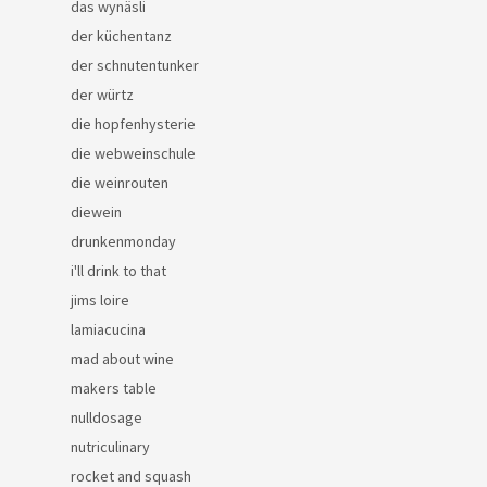
das wynäsli
der küchentanz
der schnutentunker
der würtz
die hopfenhysterie
die webweinschule
die weinrouten
diewein
drunkenmonday
i'll drink to that
jims loire
lamiacucina
mad about wine
makers table
nulldosage
nutriculinary
rocket and squash