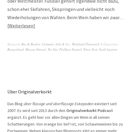
oder Weltmeister. Fußball gehört irgendwie nicht dazu,
schon eher Skifahren, Skispringen und vielleicht noch
Wiederholungen von Wahlen. Beim Wein haben wir zwar…
Weiterlesen
Kategorie
Bio & Biodyn
,
Crémant, Sekt & Co.
,
Weinland Österreich
Schlagwörter
Burgenland
,
Muscat Ottonel
,
Pet Nat
,
Pétillant Naturel
,
Pinot Noir
,
Sank Laurent
Über Originalverkorkt
Das Blog
über flüssige und überflüssige Eskapaden
existiert seit
2007. Es wird seit 2013 durch den
Originalverkorkt Podcast
ergänzt. Es geht hier vor allen Dingen um Wein in all seinen
Schattierungen. Von orange bis tief rot, von Schaumweinen bis zu
Portweinen. Neben klassischen Blogposts gibt es immer mehr