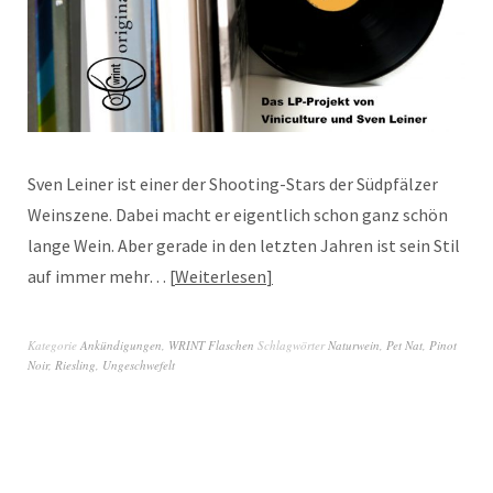
Sven Leiner ist einer der Shooting-Stars der Südpfälzer
Weinszene. Dabei macht er eigentlich schon ganz schön
lange Wein. Aber gerade in den letzten Jahren ist sein Stil
auf immer mehr…
Weiterlesen
Kategorie
Ankündigungen
,
WRINT Flaschen
Schlagwörter
Naturwein
,
Pet Nat
,
Pinot
Noir
,
Riesling
,
Ungeschwefelt