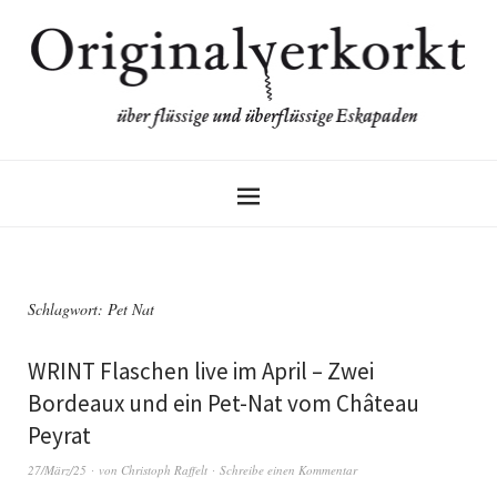
Schlagwort:
Pet Nat
WRINT Flaschen live im April – Zwei
Bordeaux und ein Pet-Nat vom Château
Peyrat
27/März/25
von
Christoph Raffelt
Schreibe einen Kommentar