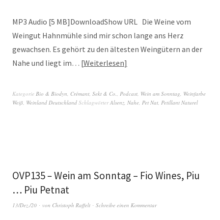
MP3 Audio [5 MB]DownloadShow URL Die Weine vom
Weingut Hahnmühle sind mir schon lange ans Herz
gewachsen. Es gehört zu den ältesten Weingütern an der
Nahe und liegt im…
Weiterlesen
Kategorie
Bio & Biodyn
,
Crémant, Sekt & Co.
,
Podcast
,
Wein am Sonntag
,
Weinfarbe
Weiß
,
Weinland Deutschland
Schlagwörter
Alsenz
,
Nahe
,
Pet Nat
,
Petillant Naturel
OVP135 – Wein am Sonntag – Fio Wines, Piu
… Piu Petnat
13/Dez./20
von
Christoph Raffelt
Schreibe einen Kommentar