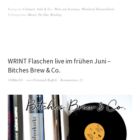
Kategorie
Crémant, Sekt & Co.
,
Wein am Sonntag
,
Weinland Deutschland
Schlagwörter
Mosel
,
Pet Nat
,
Riesling
WRINT Flaschen live im frühen Juni –
Bitches Brew & Co.
19/Mai/20
von
Christoph Raffelt
Kommentare 12