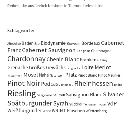
Reihen, die ausführlich bestimmte Themen beleuchten.
Schlagwörter
Cabernet
Biodynamie
Baden
Bordeaux
Biowein
Bio
Alto Adige
Cabernet Sauvignon
Franc
Champagne
Carignan
Chardonnay
Chenin Blanc
Franken
Gamay
Merlot
Loire
Grenache
Großes Gewächs
Languedoc
Mosel
Pfalz
Nahe
Pinot Blanc
Pinot Meunier
Naturwein
Mittelrhein
Pinot Noir
Rheinhessen
Podcast
Rheingau
Rhône
Riesling
Silvaner
Sauvignon Blanc
Saumur
Sangiovese
Spätburgunder
Syrah
VdP
Südtirol
Terrassenmosel
Weißburgunder
WRINT Flaschen
Württemberg
Wrint