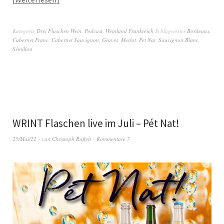
Kategorie
Drei Flaschen Wein
,
Podcast
,
Weinland Frankreich
Schlagwörter
Bordeaux
,
Cabernet Franc
,
Cabernet Sauvignon
,
Graves
,
Merlot
,
Pet Nat
,
Sauvignon Blanc
,
Sémillon
WRINT Flaschen live im Juli – Pét Nat!
25/Mai/22
von
Christoph Raffelt
Kommentare 7