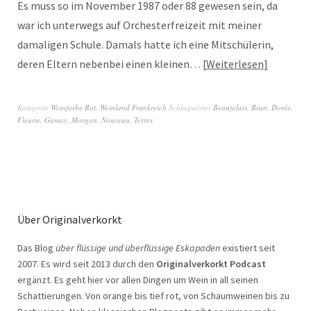
Es muss so im November 1987 oder 88 gewesen sein, da
war ich unterwegs auf Orchesterfreizeit mit meiner
damaligen Schule. Damals hatte ich eine Mitschülerin,
deren Eltern nebenbei einen kleinen…
Weiterlesen
Kategorie
Weinfarbe Rot
,
Weinland Frankreich
Schlagwörter
Beaujolais
,
Brun
,
Dorée
,
Fleurie
,
Gamay
,
Morgon
,
Nouveau
,
Terres
Über Originalverkorkt
Das Blog
über flüssige und überflüssige Eskapaden
existiert seit
2007. Es wird seit 2013 durch den
Originalverkorkt Podcast
ergänzt. Es geht hier vor allen Dingen um Wein in all seinen
Schattierungen. Von orange bis tief rot, von Schaumweinen bis zu