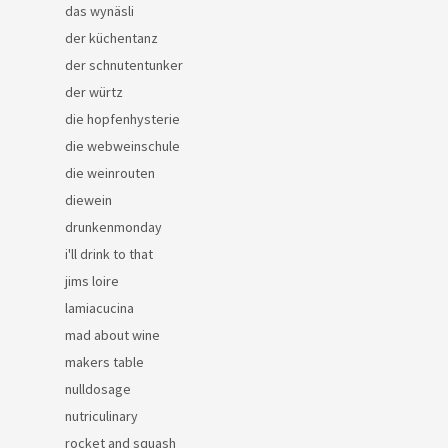
das wynäsli
der küchentanz
der schnutentunker
der würtz
die hopfenhysterie
die webweinschule
die weinrouten
diewein
drunkenmonday
i'll drink to that
jims loire
lamiacucina
mad about wine
makers table
nulldosage
nutriculinary
rocket and squash