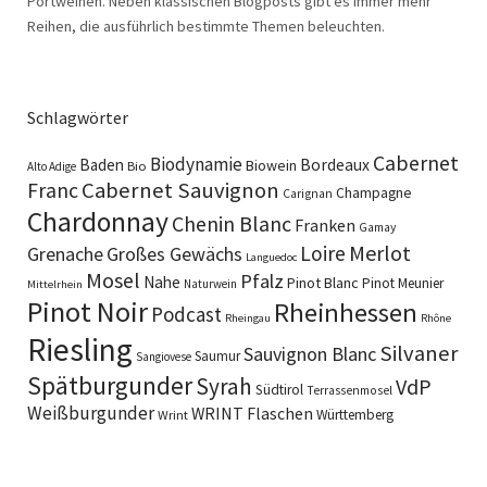
Portweinen. Neben klassischen Blogposts gibt es immer mehr
Reihen, die ausführlich bestimmte Themen beleuchten.
Schlagwörter
Cabernet
Biodynamie
Baden
Bordeaux
Biowein
Bio
Alto Adige
Cabernet Sauvignon
Franc
Champagne
Carignan
Chardonnay
Chenin Blanc
Franken
Gamay
Merlot
Loire
Grenache
Großes Gewächs
Languedoc
Mosel
Pfalz
Nahe
Pinot Blanc
Pinot Meunier
Naturwein
Mittelrhein
Pinot Noir
Rheinhessen
Podcast
Rheingau
Rhône
Riesling
Silvaner
Sauvignon Blanc
Saumur
Sangiovese
Spätburgunder
Syrah
VdP
Südtirol
Terrassenmosel
Weißburgunder
WRINT Flaschen
Württemberg
Wrint