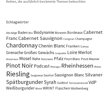
Reihen, die ausführlich bestimmte Themen beleuchten.
Schlagwörter
Cabernet
Biodynamie
Baden
Bordeaux
Biowein
Bio
Alto Adige
Cabernet Sauvignon
Franc
Champagne
Carignan
Chardonnay
Chenin Blanc
Franken
Gamay
Merlot
Loire
Grenache
Großes Gewächs
Languedoc
Mosel
Pfalz
Nahe
Pinot Blanc
Pinot Meunier
Naturwein
Mittelrhein
Pinot Noir
Rheinhessen
Podcast
Rheingau
Rhône
Riesling
Silvaner
Sauvignon Blanc
Saumur
Sangiovese
Spätburgunder
Syrah
VdP
Südtirol
Terrassenmosel
Weißburgunder
WRINT Flaschen
Württemberg
Wrint