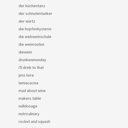
der küchentanz
der schnutentunker
der würtz
die hopfenhysterie
die webweinschule
die weinrouten
diewein
drunkenmonday
i'll drink to that
jims loire
lamiacucina
mad about wine
makers table
nulldosage
nutriculinary
rocket and squash