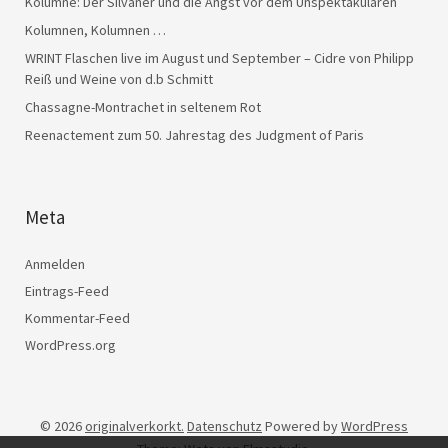
Kolumne: Der Silvaner und die Angst vor dem Unspektakulären
Kolumnen, Kolumnen …
WRINT Flaschen live im August und September – Cidre von Philipp
Reiß und Weine von d.b Schmitt
Chassagne-Montrachet in seltenem Rot
Reenactement zum 50. Jahrestag des Judgment of Paris
Meta
Anmelden
Eintrags-Feed
Kommentar-Feed
WordPress.org
© 2026
originalverkorkt.
Datenschutz
Powered by
WordPress