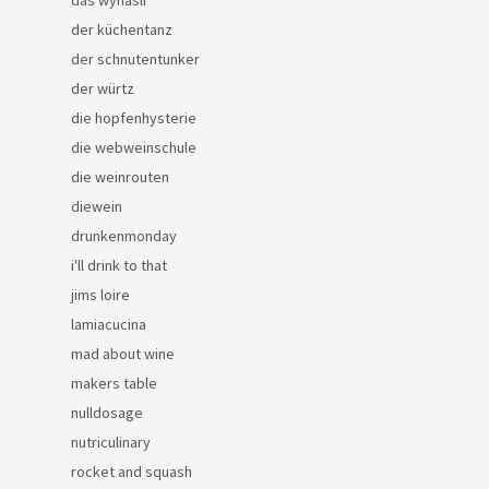
der küchentanz
der schnutentunker
der würtz
die hopfenhysterie
die webweinschule
die weinrouten
diewein
drunkenmonday
i'll drink to that
jims loire
lamiacucina
mad about wine
makers table
nulldosage
nutriculinary
rocket and squash