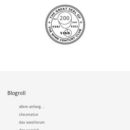
Blogroll
allem anfang…
chezmatze
das weinforum
das wynäsli