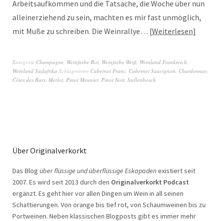
Arbeitsaufkommen und die Tatsache, die Woche über nun
alleinerziehend zu sein, machten es mir fast unmöglich,
mit Muße zu schreiben. Die Weinrallye…
Weiterlesen
Kategorie
Champagne
,
Weinfarbe Rot
,
Weinfarbe Weiß
,
Weinland Frankreich
,
Weinland Südafrika
Schlagwörter
Cabernet Franc
,
Cabernet Sauvignon
,
Chardonnay
,
Côtes des Bars
,
Merlot
,
Pinot Meunier
,
Pinot Noir
,
Stellenbosch
Über Originalverkorkt
Das Blog
über flüssige und überflüssige Eskapaden
existiert seit
2007. Es wird seit 2013 durch den
Originalverkorkt Podcast
ergänzt. Es geht hier vor allen Dingen um Wein in all seinen
Schattierungen. Von orange bis tief rot, von Schaumweinen bis zu
Portweinen. Neben klassischen Blogposts gibt es immer mehr