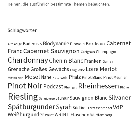
Reihen, die ausführlich bestimmte Themen beleuchten.
Schlagwörter
Cabernet
Biodynamie
Baden
Bordeaux
Biowein
Bio
Alto Adige
Cabernet Sauvignon
Franc
Champagne
Carignan
Chardonnay
Chenin Blanc
Franken
Gamay
Merlot
Loire
Grenache
Großes Gewächs
Languedoc
Mosel
Pfalz
Nahe
Pinot Blanc
Pinot Meunier
Naturwein
Mittelrhein
Pinot Noir
Rheinhessen
Podcast
Rheingau
Rhône
Riesling
Silvaner
Sauvignon Blanc
Saumur
Sangiovese
Spätburgunder
Syrah
VdP
Südtirol
Terrassenmosel
Weißburgunder
WRINT Flaschen
Württemberg
Wrint