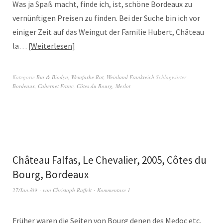
Was ja Spaß macht, finde ich, ist, schöne Bordeaux zu
vernünftigen Preisen zu finden. Bei der Suche bin ich vor
einiger Zeit auf das Weingut der Familie Hubert, Château
la…
Weiterlesen
Kategorie
Bio & Biodyn
,
Weinfarbe Rot
,
Weinland Frankreich
Schlagwörter
Bordeaux
,
Cabernet Franc
,
Côtes du Bourg
,
Merlot
Château Falfas, Le Chevalier, 2005, Côtes du
Bourg, Bordeaux
27/Jan./09
von
Christoph Raffelt
Kommentare 1
Früher waren die Seiten von Bourg denen des Medoc etc.