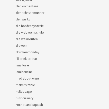
der küchentanz
der schnutentunker
der würtz
die hopfenhysterie
die webweinschule
die weinrouten
diewein
drunkenmonday
i'll drink to that
jims loire
lamiacucina
mad about wine
makers table
nulldosage
nutriculinary
rocket and squash