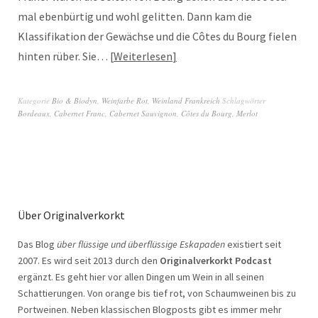
mal ebenbürtig und wohl gelitten. Dann kam die
Klassifikation der Gewächse und die Côtes du Bourg fielen
hinten rüber. Sie…
Weiterlesen
Kategorie
Bio & Biodyn
,
Weinfarbe Rot
,
Weinland Frankreich
Schlagwörter
Bordeaux
,
Cabernet Franc
,
Cabernet Sauvignon
,
Côtes du Bourg
,
Merlot
Über Originalverkorkt
Das Blog
über flüssige und überflüssige Eskapaden
existiert seit
2007. Es wird seit 2013 durch den
Originalverkorkt Podcast
ergänzt. Es geht hier vor allen Dingen um Wein in all seinen
Schattierungen. Von orange bis tief rot, von Schaumweinen bis zu
Portweinen. Neben klassischen Blogposts gibt es immer mehr