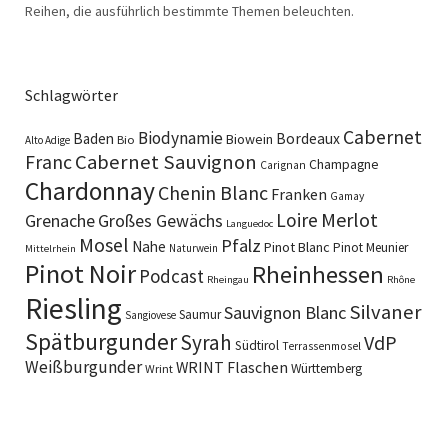
Reihen, die ausführlich bestimmte Themen beleuchten.
Schlagwörter
Cabernet
Biodynamie
Baden
Bordeaux
Biowein
Bio
Alto Adige
Cabernet Sauvignon
Franc
Champagne
Carignan
Chardonnay
Chenin Blanc
Franken
Gamay
Merlot
Loire
Grenache
Großes Gewächs
Languedoc
Mosel
Pfalz
Nahe
Pinot Blanc
Pinot Meunier
Naturwein
Mittelrhein
Pinot Noir
Rheinhessen
Podcast
Rheingau
Rhône
Riesling
Silvaner
Sauvignon Blanc
Saumur
Sangiovese
Spätburgunder
Syrah
VdP
Südtirol
Terrassenmosel
Weißburgunder
WRINT Flaschen
Württemberg
Wrint