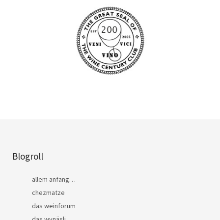
Blogroll
allem anfang…
chezmatze
das weinforum
das wynäsli