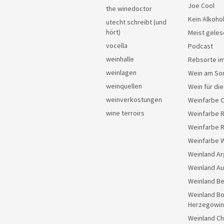
Joe Cool
the winedoctor
Kein Alkoho
utecht schreibt (und
hört)
Meist geles
vocella
Podcast
weinhalle
Rebsorte im
weinlagen
Wein am So
weinquellen
Wein für di
weinverkostungen
Weinfarbe 
wine terroirs
Weinfarbe 
Weinfarbe 
Weinfarbe 
Weinland Ar
Weinland Au
Weinland Be
Weinland Bo
Herzegowin
Weinland Ch