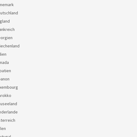
änemark
eutschland
gland
ankreich
eorgien
iechenland
lien
anada
oatien
banon
uxembourg
arokko
euseeland
ederlande
terreich
len
rtugal