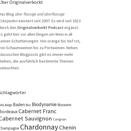
Über Originalverkorkt
Das Blog
über flüssige und überflüssige
Eskapaden
existiert seit 2007. Es wird seit 2013
durch den
Originalverkorkt Podcast
ergänzt.
Es geht hier vor allen Dingen um Wein in all
seinen Schattierungen. Von orange bis tief rot,
von Schaumweinen bis zu Portweinen. Neben
klassischen Blogposts gibt es immer mehr
Reihen, die ausführlich bestimmte Themen
beleuchten.
Schlagwörter
Biodynamie
Baden
Biowein
Bio
Alto Adige
Cabernet Franc
Bordeaux
Cabernet Sauvignon
Carignan
Chardonnay
Chenin
Champagne