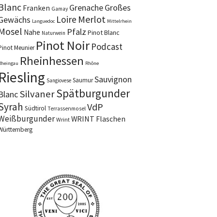
Blanc
Grenache
Großes
Franken
Gamay
Merlot
Loire
Gewächs
Languedoc
Mittelrhein
Mosel
Pfalz
Nahe
Pinot Blanc
Naturwein
Pinot Noir
Podcast
Pinot Meunier
Rheinhessen
Rheingau
Rhône
Riesling
Sauvignon
Saumur
Sangiovese
Spätburgunder
Silvaner
Blanc
Syrah
VdP
Südtirol
Terrassenmosel
Weißburgunder
WRINT Flaschen
Wrint
Württemberg