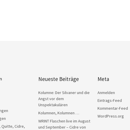
Neueste Beiträge
Meta
n
Kolumne: Der Silvaner und die
Anmelden
Angst vor dem
Eintrags-Feed
Unspektakulären
Kommentar-Feed
ngen
Kolumnen, Kolumnen …
WordPress.org
gen
WRINT Flaschen live im August
, Quitte, Cidre,
und September – Cidre von