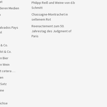
at
Philipp Reiß und Weine von d.b
Schmitt
anderen Medien
Chassagne-Montrachet in
n
seltenem Rot
Reenactement zum 50.
alvados Pays
Jahrestag des Judgment of
el
Paris
 & Co.
kt & Co.
n Bier
en Wein
et cetera …
en
 Satz
ine
ächse