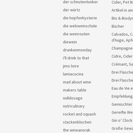
der schnutentunker
Cider, Pet N
der würtz
Artikel in 
die hopfenhysterie
Bio & Biody
die webweinschule
Bücher
die weinrouten
Calvados, C
d'Auge, Apf
diewein
Champagne
drunkenmonday
Cidre, Cider
i'll drink to that
Crémant, Se
jims loire
Drei Flasche
lamiacucina
Drei Flasch
mad about wine
Eau de Vie 
makers table
Empfehlung
nulldosage
Gemischter
nutriculinary
Gereifte We
rocket and squash
Gin o’ Clock
stackenblochen
Große Gew
the wineanorak