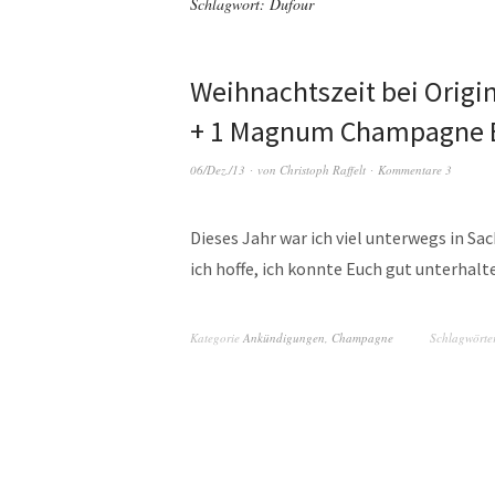
Schlagwort:
Dufour
Weihnachtszeit bei Origin
+ 1 Magnum Champagne B
06/Dez./13
von
Christoph Raffelt
Kommentare 3
Dieses Jahr war ich viel unterwegs in Sa
ich hoffe, ich konnte Euch gut unterhal
Kategorie
Ankündigungen
,
Champagne
Schlagwörte