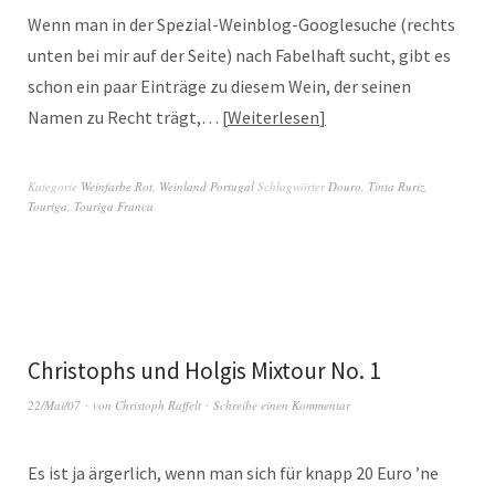
Wenn man in der Spezial-Weinblog-Googlesuche (rechts
unten bei mir auf der Seite) nach Fabelhaft sucht, gibt es
schon ein paar Einträge zu diesem Wein, der seinen
Namen zu Recht trägt,…
Weiterlesen
Kategorie
Weinfarbe Rot
,
Weinland Portugal
Schlagwörter
Douro
,
Tinta Ruriz
,
Touriga
,
Touriga Franca
Christophs und Holgis Mixtour No. 1
22/Mai/07
von
Christoph Raffelt
Schreibe einen Kommentar
Es ist ja ärgerlich, wenn man sich für knapp 20 Euro ’ne