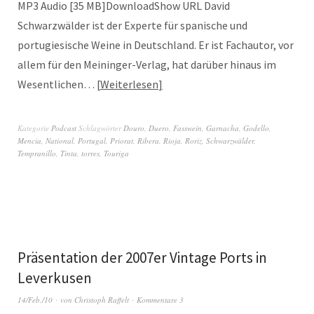
MP3 Audio [35 MB]DownloadShow URL David
Schwarzwälder ist der Experte für spanische und
portugiesische Weine in Deutschland. Er ist Fachautor, vor
allem für den Meininger-Verlag, hat darüber hinaus im
Wesentlichen…
Weiterlesen
Kategorie
Podcast
Schlagwörter
Douro
,
Duero
,
Fasswein
,
Garnacha
,
Godello
,
Mencia
,
National
,
Portugal
,
Priorat
,
Ribera
,
Rioja
,
Roriz
,
Schwarzwälder
,
Tempranillo
,
Tinta
,
torres
,
Touriga
Präsentation der 2007er Vintage Ports in
Leverkusen
14/Feb./10
von
Christoph Raffelt
Kommentare 3