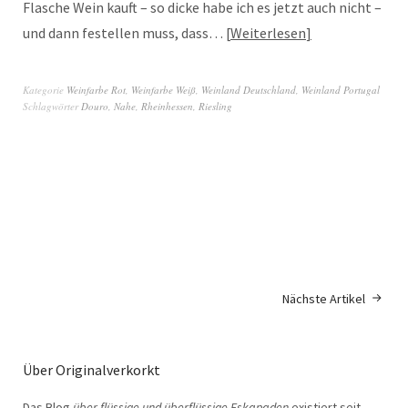
Flasche Wein kauft – so dicke habe ich es jetzt auch nicht –
und dann festellen muss, dass…
Weiterlesen
Kategorie
Weinfarbe Rot
,
Weinfarbe Weiß
,
Weinland Deutschland
,
Weinland Portugal
Schlagwörter
Douro
,
Nahe
,
Rheinhessen
,
Riesling
Nächste Artikel
Über Originalverkorkt
Das Blog
über flüssige und überflüssige Eskapaden
existiert seit