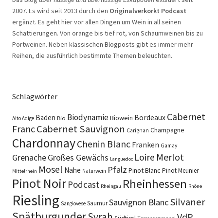
2007. Es wird seit 2013 durch den
Originalverkorkt Podcast
ergänzt. Es geht hier vor allen Dingen um Wein in all seinen
Schattierungen. Von orange bis tief rot, von Schaumweinen bis zu
Portweinen. Neben klassischen Blogposts gibt es immer mehr
Reihen, die ausführlich bestimmte Themen beleuchten.
Schlagwörter
Cabernet
Biodynamie
Baden
Bordeaux
Biowein
Bio
Alto Adige
Cabernet Sauvignon
Franc
Champagne
Carignan
Chardonnay
Chenin Blanc
Franken
Gamay
Merlot
Loire
Grenache
Großes Gewächs
Languedoc
Mosel
Pfalz
Nahe
Pinot Blanc
Pinot Meunier
Naturwein
Mittelrhein
Pinot Noir
Rheinhessen
Podcast
Rheingau
Rhône
Riesling
Silvaner
Sauvignon Blanc
Saumur
Sangiovese
Spätburgunder
Syrah
VdP