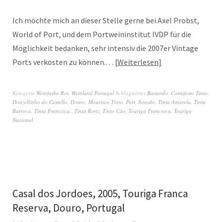
Ich möchte mich an dieser Stelle gerne bei Axel Probst,
World of Port, und dem Portweininstitut IVDP für die
Möglichkeit bedanken, sehr intensiv die 2007er Vintage
Ports verkosten zu können.…
Weiterlesen
Kategorie
Weinfarbe Rot
,
Weinland Portugal
Schlagwörter
Bastardo
,
Cornifesto Tinto
,
Donzellinho do Castello
,
Douro
,
Mourisco Tinto
,
Port
,
Sousão
,
Tinta Amarela
,
Tinta
Barroca
,
Tinta Francisca.
,
Tinta Roriz
,
Tinto Cão
,
Touriga Francesca
,
Touriga
Nacional
Casal dos Jordoes, 2005, Touriga Franca
Reserva, Douro, Portugal