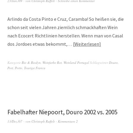
23/Jan./09
von
Christoph Raffelt
Schreibe einen Kommentar
Arlindo da Costa Pinto e Cruz, Caramba! So heißen sie, die
schon seit vielen Jahren ziemlich schmackhaften Wein
nach Ecocert Richtlinien herstellen. Wenn man von Casal
dos Jordoes etwas bekommt,…
Weiterlesen
Kategorie
Bio & Biodyn
,
Weinfarbe Rot
,
Weinland Portugal
Schlagwörter
Douro
,
Port
,
Porto
,
Touriga Franca
Fabelhafter Niepoort, Douro 2002 vs. 2005
13/Dez./07
von
Christoph Raffelt
Kommentare 2