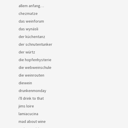
allem anfang…
chezmatze
das weinforum
das wynäsli
der küchentanz
der schnutentunker
der würtz
die hopfenhysterie
die webweinschule
die weinrouten
diewein
drunkenmonday
i'll drink to that
jims loire
lamiacucina
mad about wine