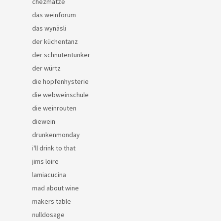
chezmatze
das weinforum
das wynäsli
der küchentanz
der schnutentunker
der würtz
die hopfenhysterie
die webweinschule
die weinrouten
diewein
drunkenmonday
i'll drink to that
jims loire
lamiacucina
mad about wine
makers table
nulldosage