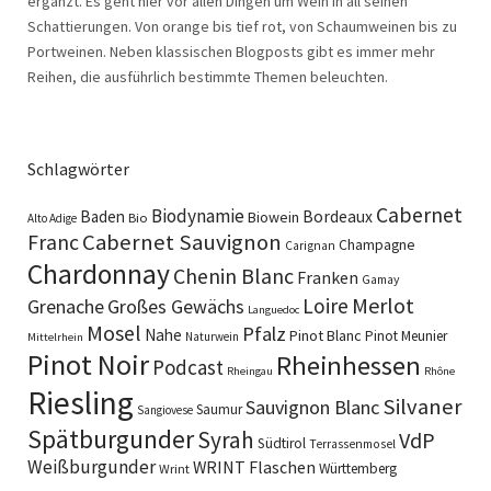
ergänzt. Es geht hier vor allen Dingen um Wein in all seinen
Schattierungen. Von orange bis tief rot, von Schaumweinen bis zu
Portweinen. Neben klassischen Blogposts gibt es immer mehr
Reihen, die ausführlich bestimmte Themen beleuchten.
Schlagwörter
Cabernet
Biodynamie
Baden
Bordeaux
Biowein
Bio
Alto Adige
Cabernet Sauvignon
Franc
Champagne
Carignan
Chardonnay
Chenin Blanc
Franken
Gamay
Merlot
Loire
Grenache
Großes Gewächs
Languedoc
Mosel
Pfalz
Nahe
Pinot Blanc
Pinot Meunier
Naturwein
Mittelrhein
Pinot Noir
Rheinhessen
Podcast
Rheingau
Rhône
Riesling
Silvaner
Sauvignon Blanc
Saumur
Sangiovese
Spätburgunder
Syrah
VdP
Südtirol
Terrassenmosel
Weißburgunder
WRINT Flaschen
Württemberg
Wrint