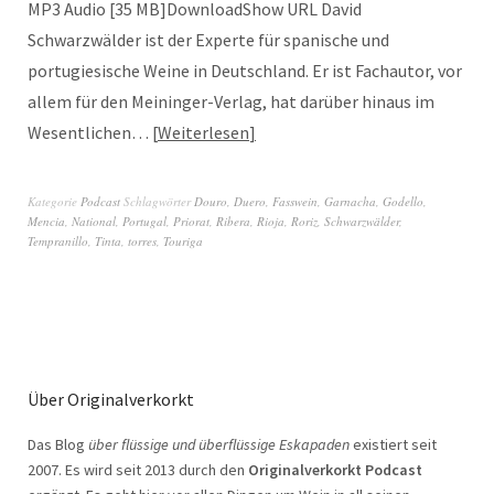
MP3 Audio [35 MB]DownloadShow URL David
Schwarzwälder ist der Experte für spanische und
portugiesische Weine in Deutschland. Er ist Fachautor, vor
allem für den Meininger-Verlag, hat darüber hinaus im
Wesentlichen…
Weiterlesen
Kategorie
Podcast
Schlagwörter
Douro
,
Duero
,
Fasswein
,
Garnacha
,
Godello
,
Mencia
,
National
,
Portugal
,
Priorat
,
Ribera
,
Rioja
,
Roriz
,
Schwarzwälder
,
Tempranillo
,
Tinta
,
torres
,
Touriga
Über Originalverkorkt
Das Blog
über flüssige und überflüssige Eskapaden
existiert seit
2007. Es wird seit 2013 durch den
Originalverkorkt Podcast