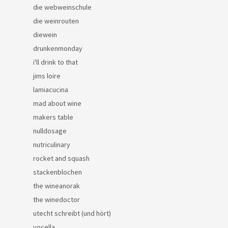
die webweinschule
die weinrouten
diewein
drunkenmonday
i'll drink to that
jims loire
lamiacucina
mad about wine
makers table
nulldosage
nutriculinary
rocket and squash
stackenblochen
the wineanorak
the winedoctor
utecht schreibt (und hört)
vocella