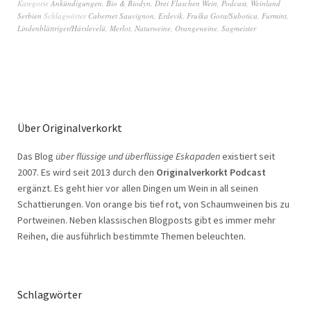
Kategorie
Ankündigungen
,
Bio & Biodyn
,
Drei Flaschen Wein
,
Podcast
,
Weinland
Serbien
Schlagwörter
Cabernet Sauvignon
,
Erdevik
,
Fruška Gora/Subotica
,
Furmint
,
Lindenblättriger/Hárslevelü
,
Merlot
,
Naturweine
,
Orangeweine
,
Sagmeister
Über Originalverkorkt
Das Blog
über flüssige und überflüssige Eskapaden
existiert seit
2007. Es wird seit 2013 durch den
Originalverkorkt Podcast
ergänzt. Es geht hier vor allen Dingen um Wein in all seinen
Schattierungen. Von orange bis tief rot, von Schaumweinen bis zu
Portweinen. Neben klassischen Blogposts gibt es immer mehr
Reihen, die ausführlich bestimmte Themen beleuchten.
Schlagwörter