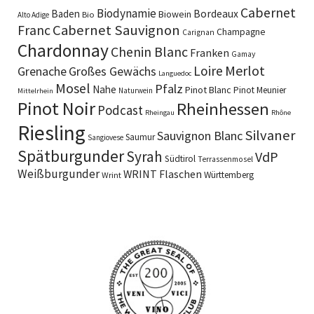
Cabernet
Biodynamie
Baden
Bordeaux
Biowein
Bio
Alto Adige
Cabernet Sauvignon
Franc
Champagne
Carignan
Chardonnay
Chenin Blanc
Franken
Gamay
Merlot
Loire
Grenache
Großes Gewächs
Languedoc
Mosel
Pfalz
Nahe
Pinot Blanc
Pinot Meunier
Naturwein
Mittelrhein
Pinot Noir
Rheinhessen
Podcast
Rheingau
Rhône
Riesling
Silvaner
Sauvignon Blanc
Saumur
Sangiovese
Spätburgunder
Syrah
VdP
Südtirol
Terrassenmosel
Weißburgunder
WRINT Flaschen
Württemberg
Wrint