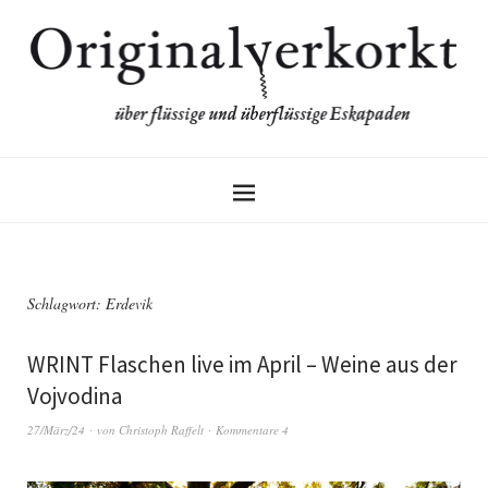
Schlagwort:
Erdevik
WRINT Flaschen live im April – Weine aus der
Vojvodina
27/März/24
von
Christoph Raffelt
Kommentare 4