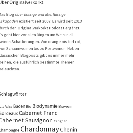
Über Originalverkorkt
Das Blog
über flüssige und überflüssige
Eskapaden
existiert seit 2007. Es wird seit 2013
durch den
Originalverkorkt Podcast
ergänzt.
Es geht hier vor allen Dingen um Wein in all
seinen Schattierungen. Von orange bis tief rot,
von Schaumweinen bis zu Portweinen. Neben
klassischen Blogposts gibt es immer mehr
Reihen, die ausführlich bestimmte Themen
beleuchten.
Schlagwörter
Biodynamie
Baden
Biowein
Bio
Alto Adige
Cabernet Franc
Bordeaux
Cabernet Sauvignon
Carignan
Chardonnay
Chenin
Champagne