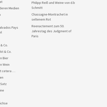
at
Philipp Reiß und Weine von d.b
Schmitt
anderen Medien
Chassagne-Montrachet in
n
seltenem Rot
Reenactement zum 50.
alvados Pays
Jahrestag des Judgment of
el
Paris
 & Co.
kt & Co.
n Bier
en Wein
et cetera …
en
 Satz
ine
ächse