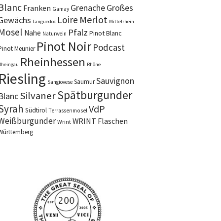
Blanc
Grenache
Großes
Franken
Gamay
Merlot
Loire
Gewächs
Languedoc
Mittelrhein
Mosel
Pfalz
Nahe
Pinot Blanc
Naturwein
Pinot Noir
Podcast
Pinot Meunier
Rheinhessen
Rheingau
Rhône
Riesling
Sauvignon
Saumur
Sangiovese
Spätburgunder
Silvaner
Blanc
Syrah
VdP
Südtirol
Terrassenmosel
Weißburgunder
WRINT Flaschen
Wrint
Württemberg