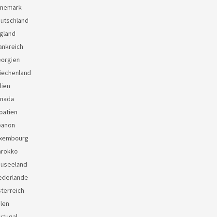
änemark
eutschland
gland
ankreich
eorgien
iechenland
lien
anada
oatien
banon
uxembourg
arokko
euseeland
ederlande
terreich
len
rtugal