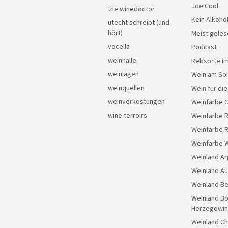
Joe Cool
the winedoctor
Kein Alkoho
utecht schreibt (und
hört)
Meist geles
vocella
Podcast
weinhalle
Rebsorte im
weinlagen
Wein am So
weinquellen
Wein für di
weinverkostungen
Weinfarbe 
wine terroirs
Weinfarbe 
Weinfarbe 
Weinfarbe 
Weinland Ar
Weinland Au
Weinland Be
Weinland Bo
Herzegowin
Weinland Ch