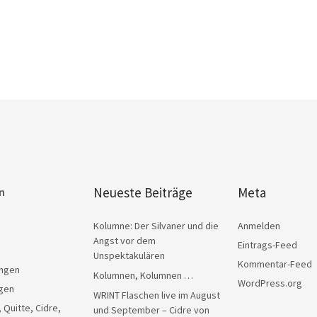
Neueste Beiträge
Meta
n
Kolumne: Der Silvaner und die
Anmelden
Angst vor dem
Eintrags-Feed
Unspektakulären
Kommentar-Feed
ngen
Kolumnen, Kolumnen …
WordPress.org
gen
WRINT Flaschen live im August
, Quitte, Cidre,
und September – Cidre von