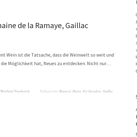
aine de la Ramaye, Gaillac
t Wein ist die Tatsache, dass die Weinwelt so weit und
r die Möglichkeit hat, Neues zu entdecken. Nicht nur…
,
Weinland Frankreich
Schlagwörter
Braucol
,
Duras
,
Fer Savadou
,
Gaillac