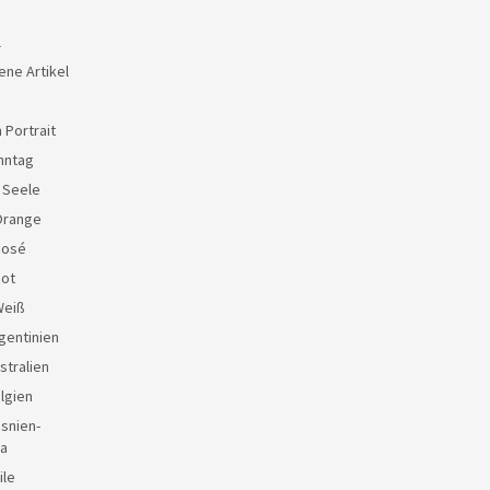
l
ene Artikel
 Portrait
nntag
e Seele
Orange
Rosé
Rot
Weiß
gentinien
stralien
lgien
snien-
a
ile