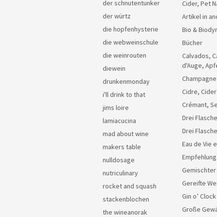
der schnutentunker
Cider, Pet N
der würtz
Artikel in 
die hopfenhysterie
Bio & Biody
die webweinschule
Bücher
die weinrouten
Calvados, C
d'Auge, Apf
diewein
Champagne
drunkenmonday
Cidre, Cider
i'll drink to that
Crémant, Se
jims loire
Drei Flasche
lamiacucina
Drei Flasch
mad about wine
Eau de Vie 
makers table
Empfehlung
nulldosage
Gemischter
nutriculinary
Gereifte We
rocket and squash
Gin o’ Clock
stackenblochen
Große Gew
the wineanorak