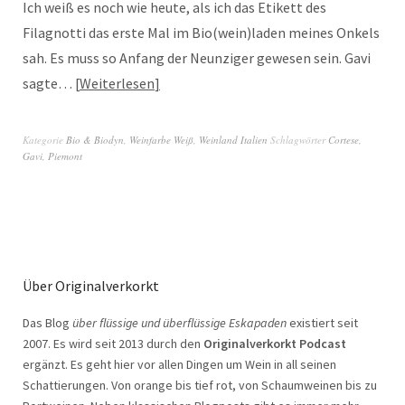
Ich weiß es noch wie heute, als ich das Etikett des
Filagnotti das erste Mal im Bio(wein)laden meines Onkels
sah. Es muss so Anfang der Neunziger gewesen sein. Gavi
sagte…
Weiterlesen
Kategorie
Bio & Biodyn
,
Weinfarbe Weiß
,
Weinland Italien
Schlagwörter
Cortese
,
Gavi
,
Piemont
Über Originalverkorkt
Das Blog
über flüssige und überflüssige Eskapaden
existiert seit
2007. Es wird seit 2013 durch den
Originalverkorkt Podcast
ergänzt. Es geht hier vor allen Dingen um Wein in all seinen
Schattierungen. Von orange bis tief rot, von Schaumweinen bis zu