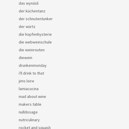
das wynäsli
der küchentanz
der schnutentunker
der würtz
die hopfenhysterie
die webweinschule
die weinrouten
diewein
drunkenmonday
i'll drink to that
jims loire
lamiacucina
mad about wine
makers table
nulldosage
nutriculinary
rocket and squash