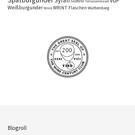
Syrah
VdP
Südtirol
Terrassenmosel
Weißburgunder
WRINT Flaschen
Württemberg
Wrint
Blogroll