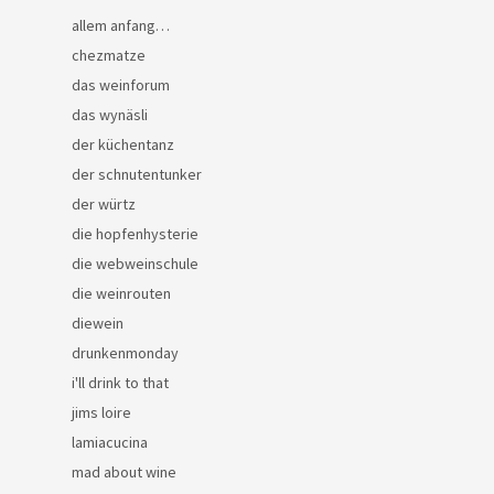
allem anfang…
chezmatze
das weinforum
das wynäsli
der küchentanz
der schnutentunker
der würtz
die hopfenhysterie
die webweinschule
die weinrouten
diewein
drunkenmonday
i'll drink to that
jims loire
lamiacucina
mad about wine