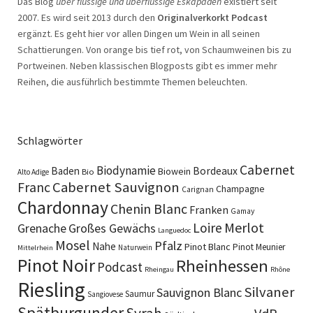
Das Blog
über flüssige und überflüssige Eskapaden
existiert seit
2007. Es wird seit 2013 durch den
Originalverkorkt Podcast
ergänzt. Es geht hier vor allen Dingen um Wein in all seinen
Schattierungen. Von orange bis tief rot, von Schaumweinen bis zu
Portweinen. Neben klassischen Blogposts gibt es immer mehr
Reihen, die ausführlich bestimmte Themen beleuchten.
Schlagwörter
Cabernet
Biodynamie
Baden
Bordeaux
Biowein
Bio
Alto Adige
Cabernet Sauvignon
Franc
Champagne
Carignan
Chardonnay
Chenin Blanc
Franken
Gamay
Merlot
Loire
Grenache
Großes Gewächs
Languedoc
Mosel
Pfalz
Nahe
Pinot Blanc
Pinot Meunier
Naturwein
Mittelrhein
Pinot Noir
Rheinhessen
Podcast
Rheingau
Rhône
Riesling
Silvaner
Sauvignon Blanc
Saumur
Sangiovese
Spätburgunder