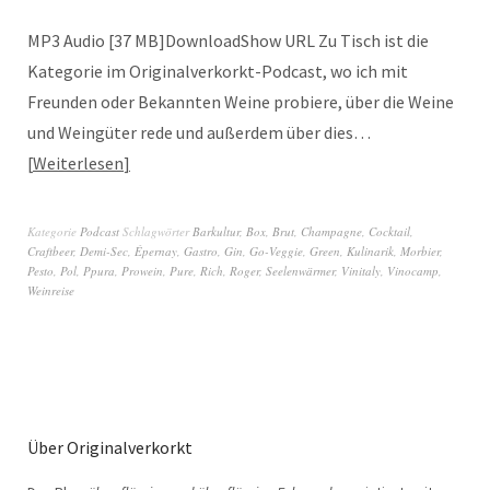
MP3 Audio [37 MB]DownloadShow URL Zu Tisch ist die
Kategorie im Originalverkorkt-Podcast, wo ich mit
Freunden oder Bekannten Weine probiere, über die Weine
und Weingüter rede und außerdem über dies…
Weiterlesen
Kategorie
Podcast
Schlagwörter
Barkultur
,
Box
,
Brut
,
Champagne
,
Cocktail
,
Craftbeer
,
Demi-Sec
,
Épernay
,
Gastro
,
Gin
,
Go-Veggie
,
Green
,
Kulinarik
,
Morbier
,
Pesto
,
Pol
,
Ppura
,
Prowein
,
Pure
,
Rich
,
Roger
,
Seelenwärmer
,
Vinitaly
,
Vinocamp
,
Weinreise
Über Originalverkorkt