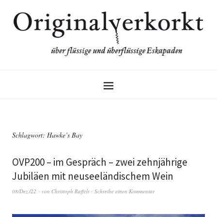
Schlagwort:
Hawke’s Bay
OVP200 – im Gespräch – zwei zehnjährige
Jubiläen mit neuseeländischem Wein
08/Dez./22
von
Christoph Raffelt
Schreibe einen Kommentar