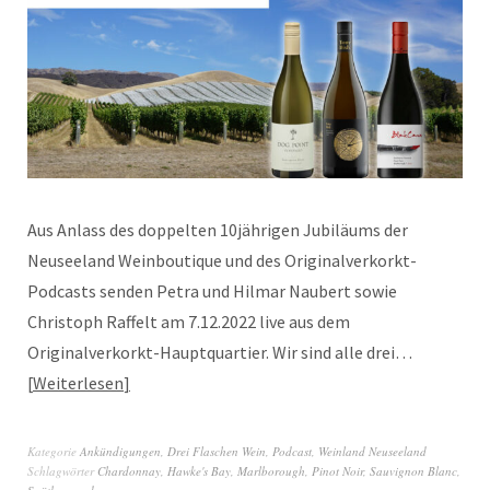
Aus Anlass des doppelten 10jährigen Jubiläums der
Neuseeland Weinboutique und des Originalverkorkt-
Podcasts senden Petra und Hilmar Naubert sowie
Christoph Raffelt am 7.12.2022 live aus dem
Originalverkorkt-Hauptquartier. Wir sind alle drei…
Weiterlesen
Kategorie
Ankündigungen
,
Drei Flaschen Wein
,
Podcast
,
Weinland Neuseeland
Schlagwörter
Chardonnay
,
Hawke's Bay
,
Marlborough
,
Pinot Noir
,
Sauvignon Blanc
,