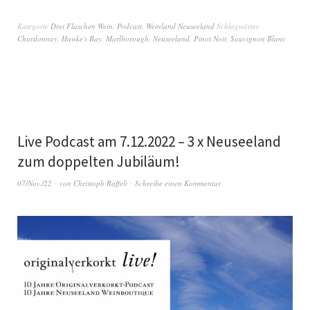
Kategorie
Drei Flaschen Wein
,
Podcast
,
Weinland Neuseeland
Schlagwörter
Chardonnay
,
Hawke's Bay
,
Marlborough
,
Neuseeland
,
Pinot Noir
,
Sauvignon Blanc
Live Podcast am 7.12.2022 – 3 x Neuseeland
zum doppelten Jubiläum!
07/Nov./22
von
Christoph Raffelt
Schreibe einen Kommentar