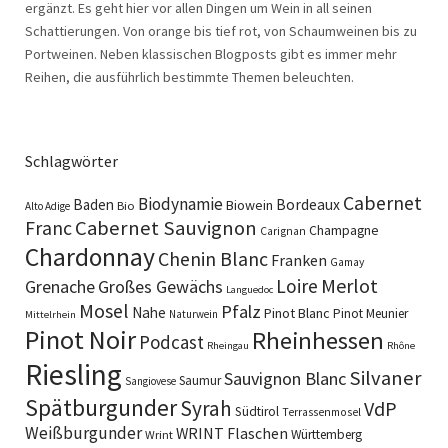
ergänzt. Es geht hier vor allen Dingen um Wein in all seinen
Schattierungen. Von orange bis tief rot, von Schaumweinen bis zu
Portweinen. Neben klassischen Blogposts gibt es immer mehr
Reihen, die ausführlich bestimmte Themen beleuchten.
Schlagwörter
Cabernet
Biodynamie
Baden
Bordeaux
Biowein
Bio
Alto Adige
Cabernet Sauvignon
Franc
Champagne
Carignan
Chardonnay
Chenin Blanc
Franken
Gamay
Merlot
Loire
Grenache
Großes Gewächs
Languedoc
Mosel
Pfalz
Nahe
Pinot Blanc
Pinot Meunier
Naturwein
Mittelrhein
Pinot Noir
Rheinhessen
Podcast
Rheingau
Rhône
Riesling
Silvaner
Sauvignon Blanc
Saumur
Sangiovese
Spätburgunder
Syrah
VdP
Südtirol
Terrassenmosel
Weißburgunder
WRINT Flaschen
Württemberg
Wrint