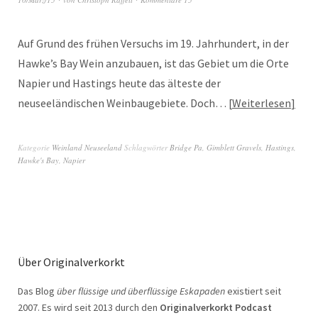
Auf Grund des frühen Versuchs im 19. Jahrhundert, in der
Hawke’s Bay Wein anzubauen, ist das Gebiet um die Orte
Napier und Hastings heute das älteste der
neuseeländischen Weinbaugebiete. Doch…
Weiterlesen
Kategorie
Weinland Neuseeland
Schlagwörter
Bridge Pa
,
Gimblett Gravels
,
Hastings
,
Hawke's Bay
,
Napier
Über Originalverkorkt
Das Blog
über flüssige und überflüssige Eskapaden
existiert seit
2007. Es wird seit 2013 durch den
Originalverkorkt Podcast