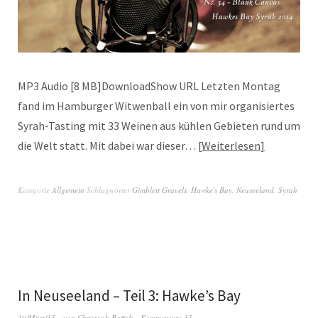
MP3 Audio [8 MB]DownloadShow URL Letzten Montag
fand im Hamburger Witwenball ein von mir organisiertes
Syrah-Tasting mit 33 Weinen aus kühlen Gebieten rund um
die Welt statt. Mit dabei war dieser…
Weiterlesen
Kategorie
Allgemein
Schlagwörter
Gimblett Gravels
,
Hawke's Bay
,
Neuseeland
,
Syrah
In Neuseeland – Teil 3: Hawke’s Bay
10/März/15
von
Christoph Raffelt
Kommentare 15