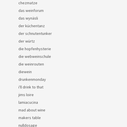
chezmatze
das weinforum
das wynäsli
der küchentanz
der schnutentunker
der würtz
die hopfenhysterie
die webweinschule
die weinrouten
diewein
drunkenmonday
i'll drink to that
jims loire
lamiacucina
mad about wine
makers table
nulldosage