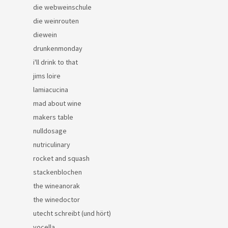
die webweinschule
die weinrouten
diewein
drunkenmonday
i'll drink to that
jims loire
lamiacucina
mad about wine
makers table
nulldosage
nutriculinary
rocket and squash
stackenblochen
the wineanorak
the winedoctor
utecht schreibt (und hört)
vocella