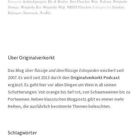
Kategorie
Ankündigungen
,
Bio & Biodyn
,
Drei Flaschen Wein
,
Podcast
,
Weinfarbe
Orange
,
Weinfarbe Rot
,
Weinfarbe Weiß
,
WRINT Flaschen
Schlagwörter
Franken
,
Kitzingen
,
Naturwein
,
NewKitz
Über Originalverkorkt
Das Blog
über flüssige und überflüssige Eskapaden
existiert seit
2007. Es wird seit 2013 durch den
Originalverkorkt Podcast
ergänzt. Es geht hier vor allen Dingen um Wein in all seinen
Schattierungen. Von orange bis tief rot, von Schaumweinen bis zu
Portweinen. Neben klassischen Blogposts gibt es immer mehr
Reihen, die ausführlich bestimmte Themen beleuchten.
Schlagwörter