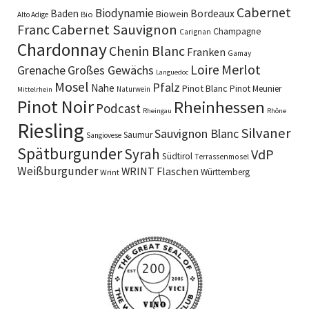
Cabernet
Biodynamie
Baden
Bordeaux
Biowein
Bio
Alto Adige
Cabernet Sauvignon
Franc
Champagne
Carignan
Chardonnay
Chenin Blanc
Franken
Gamay
Merlot
Loire
Grenache
Großes Gewächs
Languedoc
Mosel
Pfalz
Nahe
Pinot Blanc
Pinot Meunier
Naturwein
Mittelrhein
Pinot Noir
Rheinhessen
Podcast
Rheingau
Rhône
Riesling
Silvaner
Sauvignon Blanc
Saumur
Sangiovese
Spätburgunder
Syrah
VdP
Südtirol
Terrassenmosel
Weißburgunder
WRINT Flaschen
Württemberg
Wrint