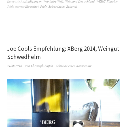
Kategorie
Ankündigungen
,
Weinfarbe Weiß
,
Weinland Deutschland
,
WRINT Flaschen
Schlagwörter
Klosterhof
,
Pfalz
,
Schwedhelm
,
Zellertal
Joe Cools Empfehlung: XBerg 2014, Weingut
Schwedhelm
31/März/16
von
Christoph Raffelt
Schreibe einen Kommentar