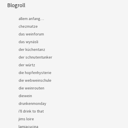
Blogroll
allem anfang…
chezmatze
das weinforum
das wynäsli
der küchentanz
der schnutentunker
der würtz
die hopfenhysterie
die webweinschule
die weinrouten
diewein
drunkenmonday
i'll drink to that
jims loire
lamiacucina