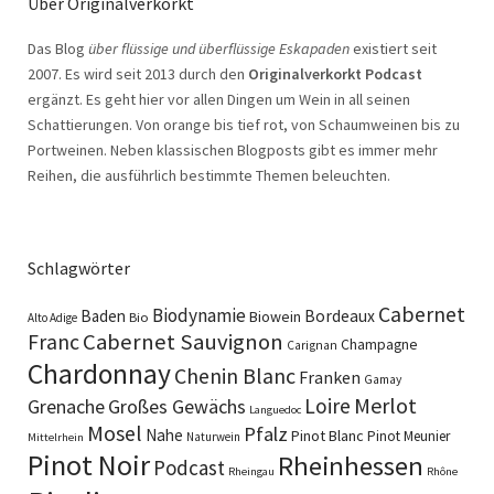
Über Originalverkorkt
Das Blog
über flüssige und überflüssige Eskapaden
existiert seit
2007. Es wird seit 2013 durch den
Originalverkorkt Podcast
ergänzt. Es geht hier vor allen Dingen um Wein in all seinen
Schattierungen. Von orange bis tief rot, von Schaumweinen bis zu
Portweinen. Neben klassischen Blogposts gibt es immer mehr
Reihen, die ausführlich bestimmte Themen beleuchten.
Schlagwörter
Cabernet
Biodynamie
Baden
Bordeaux
Biowein
Bio
Alto Adige
Cabernet Sauvignon
Franc
Champagne
Carignan
Chardonnay
Chenin Blanc
Franken
Gamay
Merlot
Loire
Grenache
Großes Gewächs
Languedoc
Mosel
Pfalz
Nahe
Pinot Blanc
Pinot Meunier
Naturwein
Mittelrhein
Pinot Noir
Rheinhessen
Podcast
Rheingau
Rhône