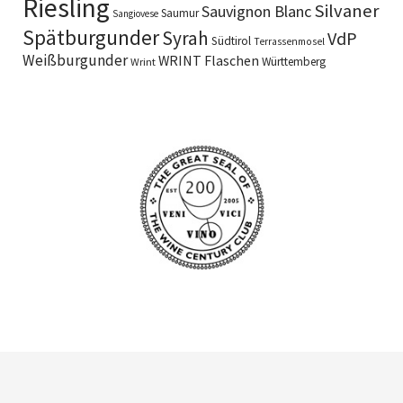
Riesling
Silvaner
Sauvignon Blanc
Saumur
Sangiovese
Spätburgunder
Syrah
VdP
Südtirol
Terrassenmosel
Weißburgunder
WRINT Flaschen
Württemberg
Wrint