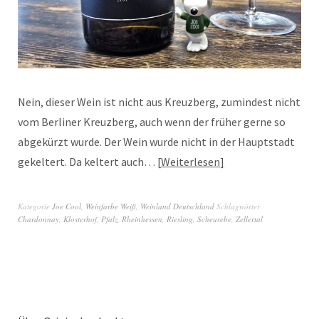
Nein, dieser Wein ist nicht aus Kreuzberg, zumindest nicht
vom Berliner Kreuzberg, auch wenn der früher gerne so
abgekürzt wurde. Der Wein wurde nicht in der Hauptstadt
gekeltert. Da keltert auch…
Weiterlesen
Kategorie
Joe Cool
,
Weinfarbe Weiß
,
Weinland Deutschland
Schlagwörter
Chardonnay
,
Klosterhof
,
Pfalz
,
Rheinhessen
,
Riesling
,
Scheurebe
,
Zellertal