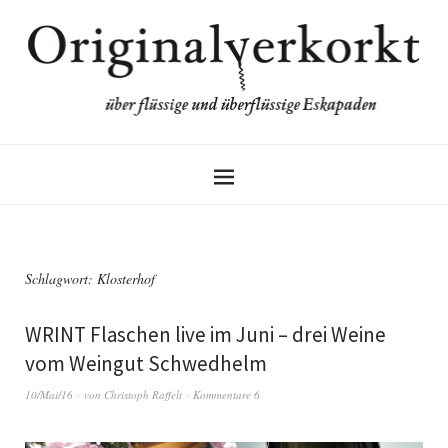
Schlagwort:
Klosterhof
WRINT Flaschen live im Juni – drei Weine
vom Weingut Schwedhelm
10/Mai/16
von
Christoph Raffelt
Kommentare 6