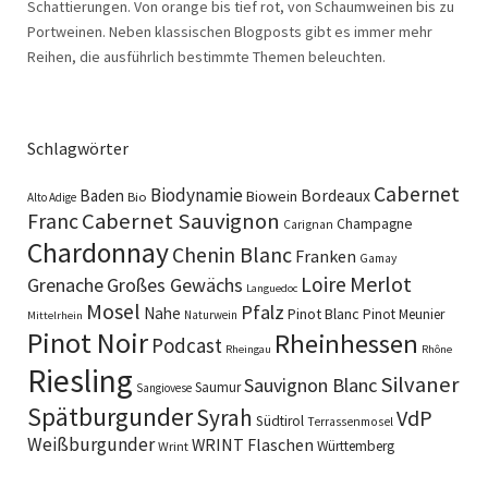
Schattierungen. Von orange bis tief rot, von Schaumweinen bis zu
Portweinen. Neben klassischen Blogposts gibt es immer mehr
Reihen, die ausführlich bestimmte Themen beleuchten.
Schlagwörter
Cabernet
Biodynamie
Baden
Bordeaux
Biowein
Bio
Alto Adige
Cabernet Sauvignon
Franc
Champagne
Carignan
Chardonnay
Chenin Blanc
Franken
Gamay
Merlot
Loire
Grenache
Großes Gewächs
Languedoc
Mosel
Pfalz
Nahe
Pinot Blanc
Pinot Meunier
Naturwein
Mittelrhein
Pinot Noir
Rheinhessen
Podcast
Rheingau
Rhône
Riesling
Silvaner
Sauvignon Blanc
Saumur
Sangiovese
Spätburgunder
Syrah
VdP
Südtirol
Terrassenmosel
Weißburgunder
WRINT Flaschen
Württemberg
Wrint