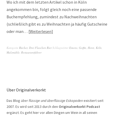
Wo ich mit dem letzten Artikel schon in Köln
angekommen bin, folgt gleich noch eine passende
Buchempfehlung, zumindest zu Nachweihnachten
(schließlich gibt es zu Weihnachten ja häufig Gutscheine
oder man…
Weiterlesen
Kategorie
Bücher
,
Drei Flaschen Bier
Schlagwörter
Emons
,
Goffin
,
Henn
,
Köln
,
Malzmühle
,
Restaurantführer
Über Originalverkorkt
Das Blog
über flüssige und überflüssige Eskapaden
existiert seit
2007. Es wird seit 2013 durch den
Originalverkorkt Podcast
ergänzt. Es geht hier vor allen Dingen um Wein in all seinen