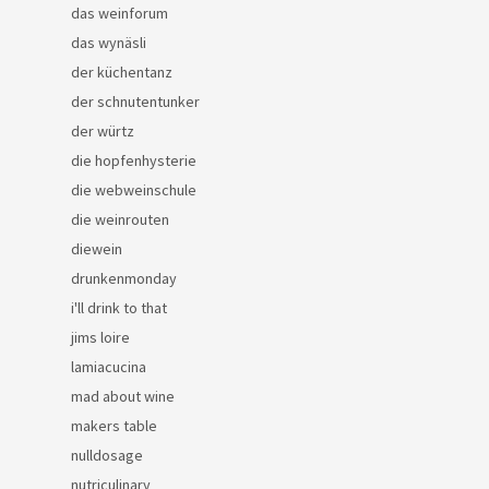
das weinforum
das wynäsli
der küchentanz
der schnutentunker
der würtz
die hopfenhysterie
die webweinschule
die weinrouten
diewein
drunkenmonday
i'll drink to that
jims loire
lamiacucina
mad about wine
makers table
nulldosage
nutriculinary