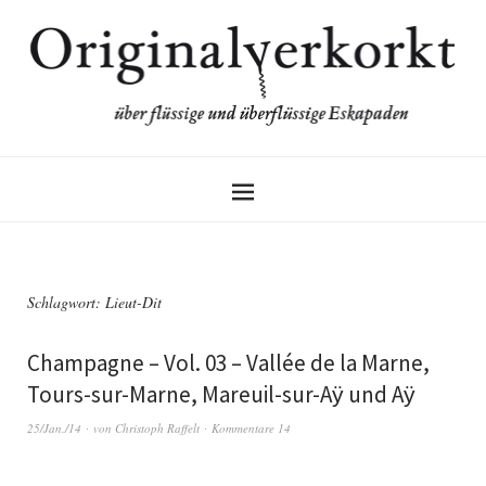
Schlagwort:
Lieut-Dit
Champagne – Vol. 03 – Vallée de la Marne,
Tours-sur-Marne, Mareuil-sur-Aӱ und Aӱ
25/Jan./14
von
Christoph Raffelt
Kommentare 14