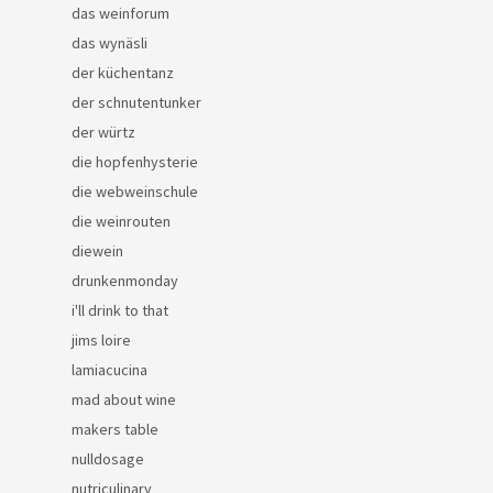
das weinforum
das wynäsli
der küchentanz
der schnutentunker
der würtz
die hopfenhysterie
die webweinschule
die weinrouten
diewein
drunkenmonday
i'll drink to that
jims loire
lamiacucina
mad about wine
makers table
nulldosage
nutriculinary