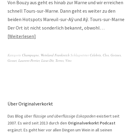
Von Bouzy aus geht es hinab zur Marne und wir erreichen
schnell Tours-sur-Marne. Dann geht es weiter zu den
beiden Hotspots Mareuil-sur-Aӱ und Aӱ. Tours-sur-Marne
Der Ort ist nicht sonderlich bekannt, obwohl…
Weiterlesen
Kategorie
Champagne
,
Weinland Frankreich
Schlagwörter
Celebris
,
Clos
,
Goisses
,
Gosset
,
Laurent-Perrier
,
Lieut-Dit
,
Terres
,
Vins
Über Originalverkorkt
Das Blog
über flüssige und überflüssige Eskapaden
existiert seit
2007. Es wird seit 2013 durch den
Originalverkorkt Podcast
ergänzt. Es geht hier vor allen Dingen um Wein in all seinen