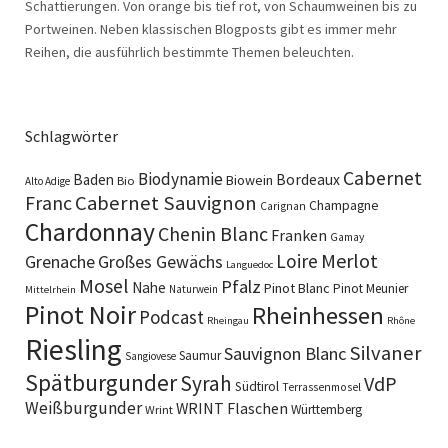
Schattierungen. Von orange bis tief rot, von Schaumweinen bis zu
Portweinen. Neben klassischen Blogposts gibt es immer mehr
Reihen, die ausführlich bestimmte Themen beleuchten.
Schlagwörter
Cabernet
Biodynamie
Baden
Bordeaux
Biowein
Bio
Alto Adige
Cabernet Sauvignon
Franc
Champagne
Carignan
Chardonnay
Chenin Blanc
Franken
Gamay
Merlot
Loire
Grenache
Großes Gewächs
Languedoc
Mosel
Pfalz
Nahe
Pinot Blanc
Pinot Meunier
Naturwein
Mittelrhein
Pinot Noir
Rheinhessen
Podcast
Rheingau
Rhône
Riesling
Silvaner
Sauvignon Blanc
Saumur
Sangiovese
Spätburgunder
Syrah
VdP
Südtirol
Terrassenmosel
Weißburgunder
WRINT Flaschen
Württemberg
Wrint