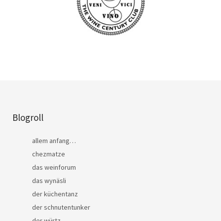
Blogroll
allem anfang…
chezmatze
das weinforum
das wynäsli
der küchentanz
der schnutentunker
der würtz