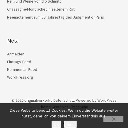
Reiß und Weine von d.b Schmitt
Chassagne-Montrachet in seltenem Rot
Reenactement zum 50. Jahrestag des Judgment of Paris
Meta
Anmelden
Eintrags-Feed
Kommentar-Feed
WordPress.org
© 2026
originalverkorkt.
Datenschutz
Powered by
WordPress
Theme: Weta von
Elmastudio
.
Diese Website benutzt Cookies. Wenn du die Website weiter
nutzt, gehe ich von deinem Einverständnis aus.
OK
Nein