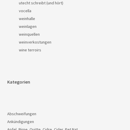
utecht schreibt (und hört)
vocella
weinhalle
weinlagen
weinquellen
weinverkostungen
wine terroirs
Kategorien
Abschweifungen
Ankündigungen
Apfel, Birne, Quitte, Cidre, Cider, Pet Nat