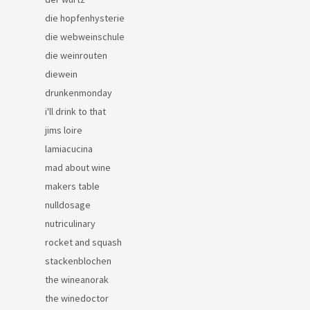
die hopfenhysterie
die webweinschule
die weinrouten
diewein
drunkenmonday
i'll drink to that
jims loire
lamiacucina
mad about wine
makers table
nulldosage
nutriculinary
rocket and squash
stackenblochen
the wineanorak
the winedoctor