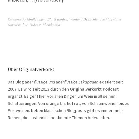
Kategorie
Ankündigungen
,
Bio & Biodyn
,
Weinland Deutschland
Schlagwörter
Gutswein
,
live
,
Podcast
,
Rheinhessen
Über Originalverkorkt
Das Blog
über flüssige und überflüssige Eskapaden
existiert seit
2007. Es wird seit 2013 durch den
Originalverkorkt Podcast
ergänzt. Es geht hier vor allen Dingen um Wein in all seinen
Schattierungen. Von orange bis tief rot, von Schaumweinen bis zu
Portweinen. Neben klassischen Blogposts gibt es immer mehr
Reihen, die ausführlich bestimmte Themen beleuchten.