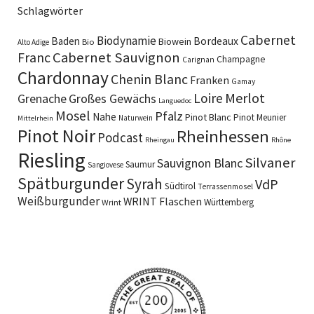
Schlagwörter
Cabernet
Biodynamie
Baden
Bordeaux
Biowein
Bio
Alto Adige
Cabernet Sauvignon
Franc
Champagne
Carignan
Chardonnay
Chenin Blanc
Franken
Gamay
Merlot
Loire
Grenache
Großes Gewächs
Languedoc
Mosel
Pfalz
Nahe
Pinot Blanc
Pinot Meunier
Naturwein
Mittelrhein
Pinot Noir
Rheinhessen
Podcast
Rheingau
Rhône
Riesling
Silvaner
Sauvignon Blanc
Saumur
Sangiovese
Spätburgunder
Syrah
VdP
Südtirol
Terrassenmosel
Weißburgunder
WRINT Flaschen
Württemberg
Wrint