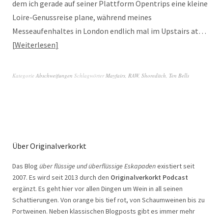
dem ich gerade auf seiner Plattform Opentrips eine kleine
Loire-Genussreise plane, während meines
Messeaufenhaltes in London endlich mal im Upstairs at…
Weiterlesen
Kategorie
Abschweifungen
Schlagwörter
Mayfairs
,
RAW
,
Shoreditch
,
Ten Bells
Über Originalverkorkt
Das Blog
über flüssige und überflüssige Eskapaden
existiert seit
2007. Es wird seit 2013 durch den
Originalverkorkt Podcast
ergänzt. Es geht hier vor allen Dingen um Wein in all seinen
Schattierungen. Von orange bis tief rot, von Schaumweinen bis zu
Portweinen. Neben klassischen Blogposts gibt es immer mehr