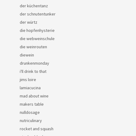
der küchentanz
der schnutentunker
der würtz
die hopfenhysterie
die webweinschule
die weinrouten
diewein
drunkenmonday
i'll drink to that
jims loire
lamiacucina
mad about wine
makers table
nulldosage
nutriculinary
rocket and squash