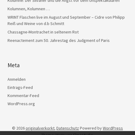
Kolumne: Der Silvaner und die Angst vor dem Unspektakulären
Kolumnen, Kolumnen …
WRINT Flaschen live im August und September – Cidre von Philipp
Reiß und Weine von d.b Schmitt
Chassagne-Montrachet in seltenem Rot
Reenactement zum 50. Jahrestag des Judgment of Paris
Meta
Anmelden
Eintrags-Feed
Kommentar-Feed
WordPress.org
© 2026
originalverkorkt.
Datenschutz
Powered by
WordPress
Theme: Weta von
Elmastudio
.