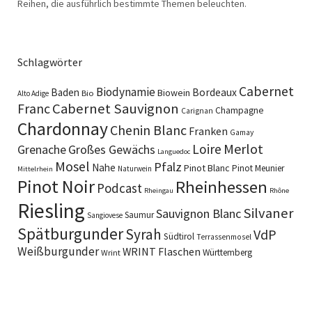
Reihen, die ausführlich bestimmte Themen beleuchten.
Schlagwörter
Cabernet
Biodynamie
Baden
Bordeaux
Biowein
Bio
Alto Adige
Cabernet Sauvignon
Franc
Champagne
Carignan
Chardonnay
Chenin Blanc
Franken
Gamay
Merlot
Loire
Grenache
Großes Gewächs
Languedoc
Mosel
Pfalz
Nahe
Pinot Blanc
Pinot Meunier
Naturwein
Mittelrhein
Pinot Noir
Rheinhessen
Podcast
Rheingau
Rhône
Riesling
Silvaner
Sauvignon Blanc
Saumur
Sangiovese
Spätburgunder
Syrah
VdP
Südtirol
Terrassenmosel
Weißburgunder
WRINT Flaschen
Württemberg
Wrint