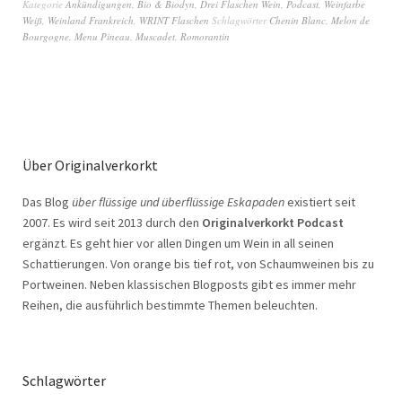
Kategorie
Ankündigungen
,
Bio & Biodyn
,
Drei Flaschen Wein
,
Podcast
,
Weinfarbe
Weiß
,
Weinland Frankreich
,
WRINT Flaschen
Schlagwörter
Chenin Blanc
,
Melon de
Bourgogne
,
Menu Pineau
,
Muscadet
,
Romorantin
Über Originalverkorkt
Das Blog
über flüssige und überflüssige Eskapaden
existiert seit
2007. Es wird seit 2013 durch den
Originalverkorkt Podcast
ergänzt. Es geht hier vor allen Dingen um Wein in all seinen
Schattierungen. Von orange bis tief rot, von Schaumweinen bis zu
Portweinen. Neben klassischen Blogposts gibt es immer mehr
Reihen, die ausführlich bestimmte Themen beleuchten.
Schlagwörter