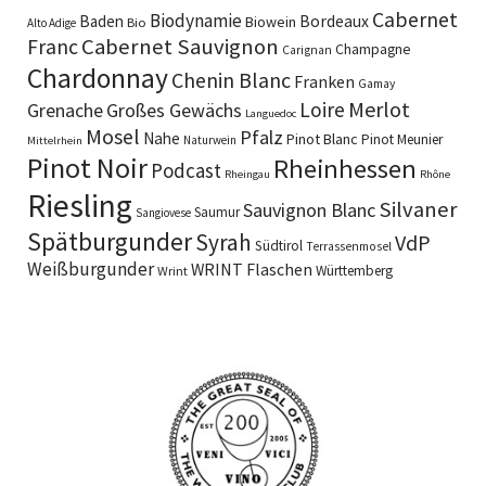
Cabernet
Biodynamie
Baden
Bordeaux
Biowein
Bio
Alto Adige
Cabernet Sauvignon
Franc
Champagne
Carignan
Chardonnay
Chenin Blanc
Franken
Gamay
Merlot
Loire
Grenache
Großes Gewächs
Languedoc
Mosel
Pfalz
Nahe
Pinot Blanc
Pinot Meunier
Naturwein
Mittelrhein
Pinot Noir
Rheinhessen
Podcast
Rheingau
Rhône
Riesling
Silvaner
Sauvignon Blanc
Saumur
Sangiovese
Spätburgunder
Syrah
VdP
Südtirol
Terrassenmosel
Weißburgunder
WRINT Flaschen
Württemberg
Wrint