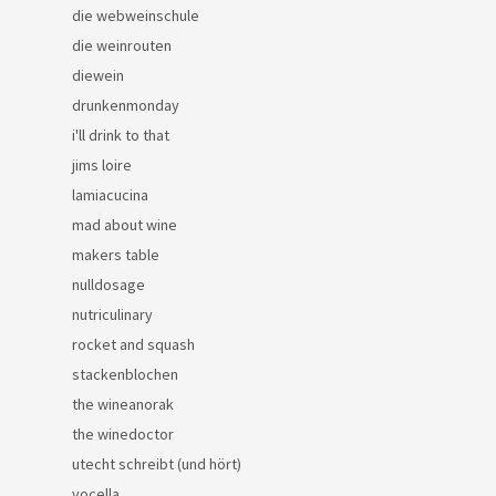
die webweinschule
die weinrouten
diewein
drunkenmonday
i'll drink to that
jims loire
lamiacucina
mad about wine
makers table
nulldosage
nutriculinary
rocket and squash
stackenblochen
the wineanorak
the winedoctor
utecht schreibt (und hört)
vocella