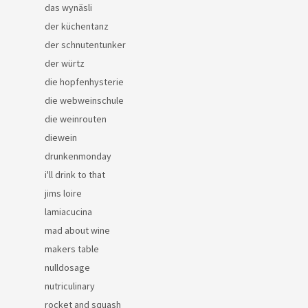
das wynäsli
der küchentanz
der schnutentunker
der würtz
die hopfenhysterie
die webweinschule
die weinrouten
diewein
drunkenmonday
i'll drink to that
jims loire
lamiacucina
mad about wine
makers table
nulldosage
nutriculinary
rocket and squash