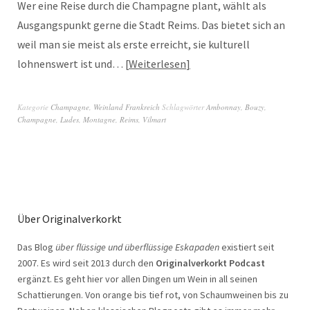
Wer eine Reise durch die Champagne plant, wählt als
Ausgangspunkt gerne die Stadt Reims. Das bietet sich an
weil man sie meist als erste erreicht, sie kulturell
lohnenswert ist und…
Weiterlesen
Kategorie
Champagne
,
Weinland Frankreich
Schlagwörter
Ambonnay
,
Bouzy
,
Champagne
,
Ludes
,
Montagne
,
Reims
,
Vilmart
Über Originalverkorkt
Das Blog
über flüssige und überflüssige Eskapaden
existiert seit
2007. Es wird seit 2013 durch den
Originalverkorkt Podcast
ergänzt. Es geht hier vor allen Dingen um Wein in all seinen
Schattierungen. Von orange bis tief rot, von Schaumweinen bis zu