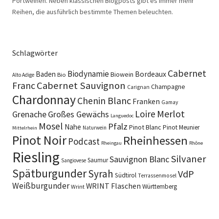
Portweinen. Neben klassischen Blogposts gibt es immer mehr
Reihen, die ausführlich bestimmte Themen beleuchten.
Schlagwörter
Cabernet
Biodynamie
Baden
Bordeaux
Biowein
Bio
Alto Adige
Cabernet Sauvignon
Franc
Champagne
Carignan
Chardonnay
Chenin Blanc
Franken
Gamay
Merlot
Loire
Grenache
Großes Gewächs
Languedoc
Mosel
Pfalz
Nahe
Pinot Blanc
Pinot Meunier
Naturwein
Mittelrhein
Pinot Noir
Rheinhessen
Podcast
Rheingau
Rhône
Riesling
Silvaner
Sauvignon Blanc
Saumur
Sangiovese
Spätburgunder
Syrah
VdP
Südtirol
Terrassenmosel
Weißburgunder
WRINT Flaschen
Württemberg
Wrint