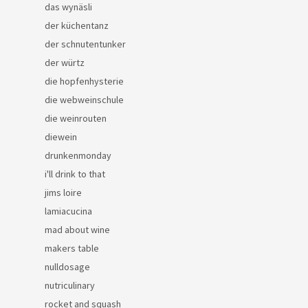
das wynäsli
der küchentanz
der schnutentunker
der würtz
die hopfenhysterie
die webweinschule
die weinrouten
diewein
drunkenmonday
i'll drink to that
jims loire
lamiacucina
mad about wine
makers table
nulldosage
nutriculinary
rocket and squash