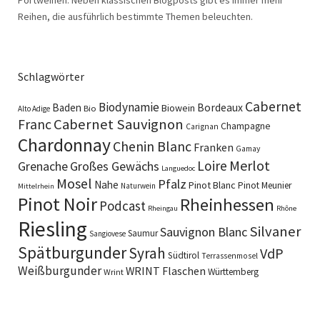
Reihen, die ausführlich bestimmte Themen beleuchten.
Schlagwörter
Cabernet
Biodynamie
Baden
Bordeaux
Biowein
Bio
Alto Adige
Cabernet Sauvignon
Franc
Champagne
Carignan
Chardonnay
Chenin Blanc
Franken
Gamay
Merlot
Loire
Grenache
Großes Gewächs
Languedoc
Mosel
Pfalz
Nahe
Pinot Blanc
Pinot Meunier
Naturwein
Mittelrhein
Pinot Noir
Rheinhessen
Podcast
Rheingau
Rhône
Riesling
Silvaner
Sauvignon Blanc
Saumur
Sangiovese
Spätburgunder
Syrah
VdP
Südtirol
Terrassenmosel
Weißburgunder
WRINT Flaschen
Württemberg
Wrint