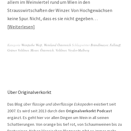
allem im Weinviertel rund um Wien in den
Strausswirtschaften der Winzer. Von Hochgewächsen
keine Spur. Nicht, dass es sie nicht gegeben…
Weiterlesen
Kategorie
Weinfarbe Weiß
,
Weinland Österreich
Schlagwörter
Bründlmayer
,
Fallstaff
,
Grüner Veltliner
,
Moser
,
Österreich
,
Veltliner
,
Veyder-Malberg
Über Originalverkorkt
Das Blog
über flüssige und überflüssige Eskapaden
existiert seit
2007. Es wird seit 2013 durch den
Originalverkorkt Podcast
ergänzt. Es geht hier vor allen Dingen um Wein in all seinen
Schattierungen. Von orange bis tief rot, von Schaumweinen bis zu
Portweinen. Neben klassischen Blogposts gibt es immer mehr