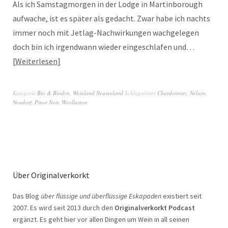
Als ich Samstagmorgen in der Lodge in Martinborough
aufwache, ist es später als gedacht. Zwar habe ich nachts
immer noch mit Jetlag-Nachwirkungen wachgelegen
doch bin ich irgendwann wieder eingeschlafen und…
Weiterlesen
Kategorie
Bio & Biodyn
,
Weinland Neuseeland
Schlagwörter
Chardonnay
,
Nelson
,
Neudorf
,
Pinot Noir
,
Woollaston
Über Originalverkorkt
Das Blog
über flüssige und überflüssige Eskapaden
existiert seit
2007. Es wird seit 2013 durch den
Originalverkorkt Podcast
ergänzt. Es geht hier vor allen Dingen um Wein in all seinen