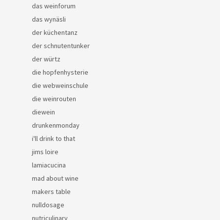
das weinforum
das wynäsli
der küchentanz
der schnutentunker
der würtz
die hopfenhysterie
die webweinschule
die weinrouten
diewein
drunkenmonday
i'll drink to that
jims loire
lamiacucina
mad about wine
makers table
nulldosage
nutriculinary