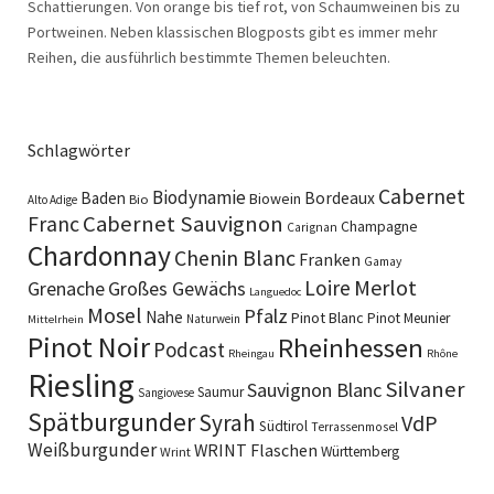
Schattierungen. Von orange bis tief rot, von Schaumweinen bis zu
Portweinen. Neben klassischen Blogposts gibt es immer mehr
Reihen, die ausführlich bestimmte Themen beleuchten.
Schlagwörter
Cabernet
Biodynamie
Baden
Bordeaux
Biowein
Bio
Alto Adige
Cabernet Sauvignon
Franc
Champagne
Carignan
Chardonnay
Chenin Blanc
Franken
Gamay
Merlot
Loire
Grenache
Großes Gewächs
Languedoc
Mosel
Pfalz
Nahe
Pinot Blanc
Pinot Meunier
Naturwein
Mittelrhein
Pinot Noir
Rheinhessen
Podcast
Rheingau
Rhône
Riesling
Silvaner
Sauvignon Blanc
Saumur
Sangiovese
Spätburgunder
Syrah
VdP
Südtirol
Terrassenmosel
Weißburgunder
WRINT Flaschen
Württemberg
Wrint