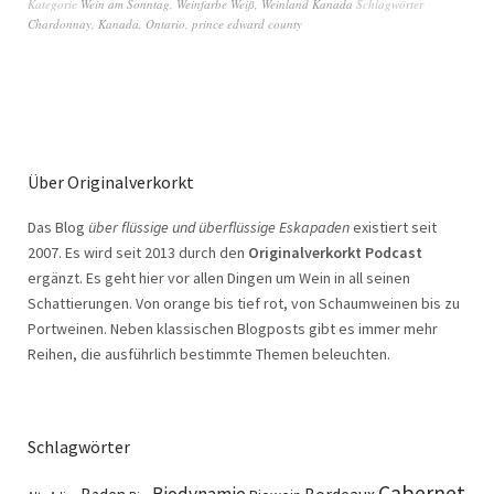
Kategorie
Wein am Sonntag
,
Weinfarbe Weiß
,
Weinland Kanada
Schlagwörter
Chardonnay
,
Kanada
,
Ontario
,
prince edward county
Über Originalverkorkt
Das Blog
über flüssige und überflüssige Eskapaden
existiert seit
2007. Es wird seit 2013 durch den
Originalverkorkt Podcast
ergänzt. Es geht hier vor allen Dingen um Wein in all seinen
Schattierungen. Von orange bis tief rot, von Schaumweinen bis zu
Portweinen. Neben klassischen Blogposts gibt es immer mehr
Reihen, die ausführlich bestimmte Themen beleuchten.
Schlagwörter
Cabernet