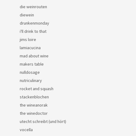
die weinrouten
diewein
drunkenmonday
i'll drink to that
jims loire
lamiacucina
mad about wine
makers table
nulldosage
nutriculinary
rocket and squash
stackenblochen
the wineanorak
the winedoctor
utecht schreibt (und hört)
vocella