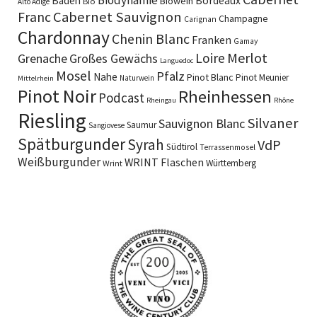
Biodynamie
Baden
Bordeaux
Biowein
Bio
Alto Adige
Cabernet Sauvignon
Franc
Champagne
Carignan
Chardonnay
Chenin Blanc
Franken
Gamay
Merlot
Loire
Grenache
Großes Gewächs
Languedoc
Mosel
Pfalz
Nahe
Pinot Blanc
Pinot Meunier
Naturwein
Mittelrhein
Pinot Noir
Rheinhessen
Podcast
Rheingau
Rhône
Riesling
Silvaner
Sauvignon Blanc
Saumur
Sangiovese
Spätburgunder
Syrah
VdP
Südtirol
Terrassenmosel
Weißburgunder
WRINT Flaschen
Württemberg
Wrint