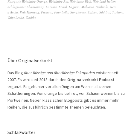
Kategorie
Weinfarbe Orange
,
Weinfarbe Rot
,
Weinfarbe Weiß
,
Weinland Italien
Schlagwörter
Chardonnay
,
Corvina
,
Friaul
,
Lagrein
,
Malvasia
,
Nebbiolo
,
Nero
d’Avola
,
Petit Manseng
,
Piemont
,
Pugnitello
,
Sangiovese
,
Sizilien
,
Südtirol
,
Toskana
,
Valpolicella
,
Zibibbo
Über Originalverkorkt
Das Blog
über flüssige und überflüssige Eskapaden
existiert seit
2007. Es wird seit 2013 durch den
Originalverkorkt Podcast
ergänzt. Es geht hier vor allen Dingen um Wein in all seinen
Schattierungen. Von orange bis tief rot, von Schaumweinen bis zu
Portweinen. Neben klassischen Blogposts gibt es immer mehr
Reihen, die ausführlich bestimmte Themen beleuchten.
Schlagwörter