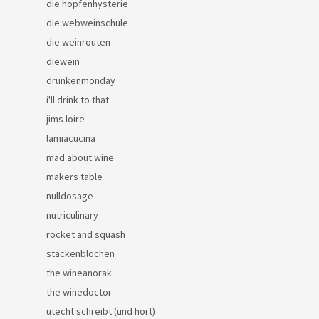
die hopfenhysterie
die webweinschule
die weinrouten
diewein
drunkenmonday
i'll drink to that
jims loire
lamiacucina
mad about wine
makers table
nulldosage
nutriculinary
rocket and squash
stackenblochen
the wineanorak
the winedoctor
utecht schreibt (und hört)