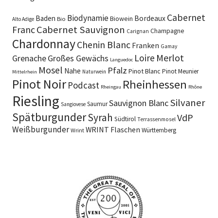
Cabernet
Biodynamie
Baden
Bordeaux
Biowein
Bio
Alto Adige
Cabernet Sauvignon
Franc
Champagne
Carignan
Chardonnay
Chenin Blanc
Franken
Gamay
Merlot
Loire
Grenache
Großes Gewächs
Languedoc
Mosel
Pfalz
Nahe
Pinot Blanc
Pinot Meunier
Naturwein
Mittelrhein
Pinot Noir
Rheinhessen
Podcast
Rheingau
Rhône
Riesling
Silvaner
Sauvignon Blanc
Saumur
Sangiovese
Spätburgunder
Syrah
VdP
Südtirol
Terrassenmosel
Weißburgunder
WRINT Flaschen
Württemberg
Wrint